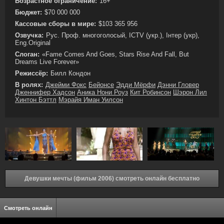
Возрастное ограничение:
16+
Бюджет:
$70 000 000
Кассовые сборы в мире:
$103 365 956
Озвучка:
Рус. Проф. многоголосый, ICTV (укр.), Інтер (укр),
Eng.Original
Слоган:
«Fame Comes And Goes, Stars Rise And Fall, But
Dreams Live Forever»
Режиссёр:
Билл Кондон
В ролях:
Джейми Фокс
Бейонсе
Эдди Мёрфи
Дэнни Гловер
Дженнифер Хадсон
Аника Нони Роуз
Кит Робинсон
Шэрон Лил
Хинтон Бэттл
Мэрайя Иман Уилсон
Девушки мечты (фильм 2006) смотреть онлайн бесплатно
Смотреть онлайн