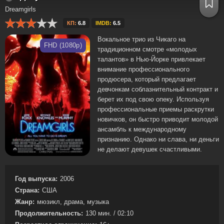
Dreamgirls
КП:
6.8
IMDB:
6.5
Вокальное трио из Чикаго на
FHD (1080p)
традиционном смотре «молодых
талантов» в Нью-Йорке привлекает
внимание профессионального
продюсера, который предлагает
девчонкам соблазнительный контракт и
берет их под свою опеку. Используя
профессиональные приемы раскрутки
новичков, он быстро приводит молодой
ансамбль к международному
признанию. Однако ни слава, ни деньги
не делают девушек счастливыми.
Год выпуска:
2006
Страна:
США
Жанр:
мюзикл, драма, музыка
Продолжительность:
130 мин. / 02:10