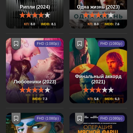
Рипли (2024)
Одна жизнь (2023)
КП:
8.0
IMDB:
8.1
КП:
8.0
IMDB:
7.6
FHD (1080p)
FHD (1080p)
Финальный аккорд
Любовники (2023)
(2021)
IMDB:
7.3
КП:
5.6
IMDB:
6.3
FHD (1080p)
FHD (1080p)