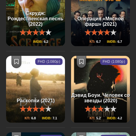
Скрудж:
Рождественская песнь
Операция «Мясной
(2022)
фарш» (2021)
IMDB:
6.2
КП:
6.7
IMDB:
6.7
FHD (1080p)
FHD (1080p)
Дэвид Боуи. Человек со
Раскопки (2021)
звезды (2020)
КП:
6.8
IMDB:
7.1
КП:
5.2
IMDB:
4.2