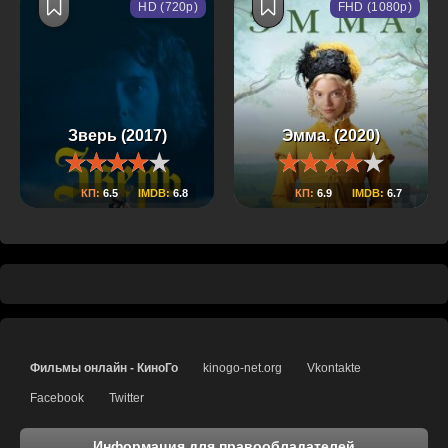
HD (720p)
FHD (1080p)
Зверь (2017)
Эмма. (2020)
КП:
6.5
IMDB:
6.8
КП:
6.9
IMDB:
6.7
Фильмы онлайн - КиноГо
kinogo-net.org
Vkontakte
Facebook
Twitter
Информация для правообладателей