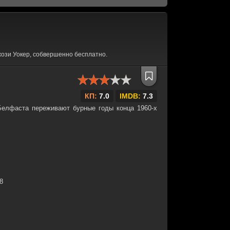
ози Уокер, собвершенно бесплатно.
КП:
7.0
IMDB:
7.3
Белфаста переживают бурные годы конца 1960-х
38