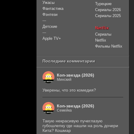
Ужасы
Турецкие
Фантастика
Сериалы 2026
Фэнтези
Сериалы 2025
—
Детские
Netflix
—
Сериалы
Apple TV+
Netflix
Фильмы Netflix
Последние комментарии
Коп-звезда (2026)
Минский
Уверены, что это комедия?
Коп-звезда (2026)
Семейка
Такую некрасивую пучеглазую
губошлепку где нашли на роль дочери
Кита? Кошмар