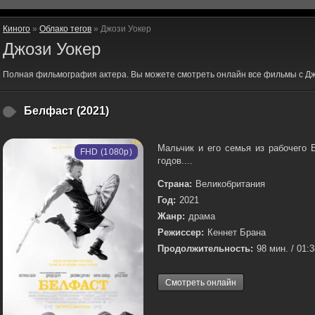
Киного
»
Облако тегов
» Джози Уокер
Джози Уокер
Полная фильмография актера. Вы можете смотреть онлайн все фильмы с Дж
Белфаст (2021)
Мальчик и его семья из рабочего 
FHD (1080p)
годов....
Страна:
Великобритания
Год:
2021
Жанр:
драма
Режиссер:
Кеннет Брана
Продолжительность:
98 мин. / 01:
Смотреть онлайн