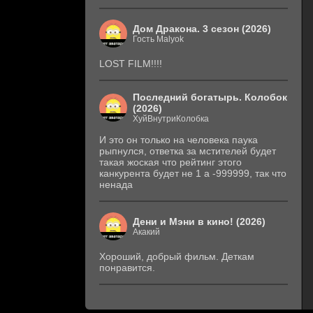
Дом Дракона. 3 сезон (2026)
Гость Malyok
LOST FILM!!!!
Последний богатырь. Колобок
(2026)
ХуйВнутриКолобка
И это он только на человека паука
рыпнулся, ответка за мстителей будет
такая жоская что рейтинг этого
канкурента будет не 1 а -999999, так что
ненада
Дени и Мэни в кино! (2026)
Акакий
Хороший, добрый фильм. Деткам
понравится.