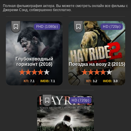
Полная фильмография актера. Вы можете смотреть онлайн все фильмы с
Джереми Сэнд, собвершенно бесплатно.
FHD (1080p)
HD (720p)
Глубоководный
горизонт (2016)
Поездка на возу 2 (2015)
КП:
7.1
IMDB:
7.1
КП:
3.2
IMDB:
3.0
HD (720p)