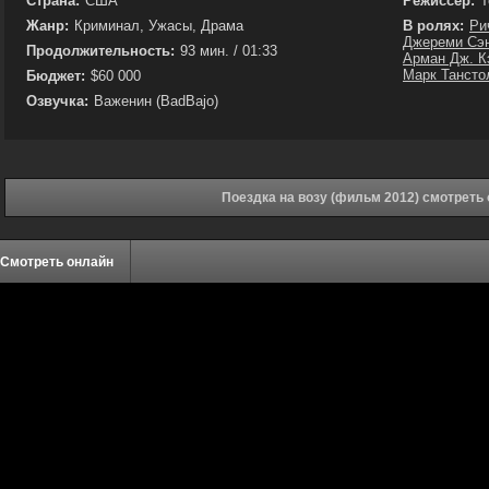
Страна:
США
Режиссёр:
Т
Жанр:
Криминал, Ужасы, Драма
В ролях:
Ри
Джереми Сэ
Продолжительность:
93 мин. / 01:33
Арман Дж. К
Марк Тансто
Бюджет:
$60 000
Озвучка:
Важенин (BadBajo)
Поездка на возу (фильм 2012) смотреть
Смотреть онлайн