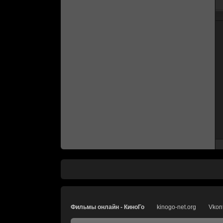
Фильмы онлайн - КиноГо
kinogo-net.org
Vkon