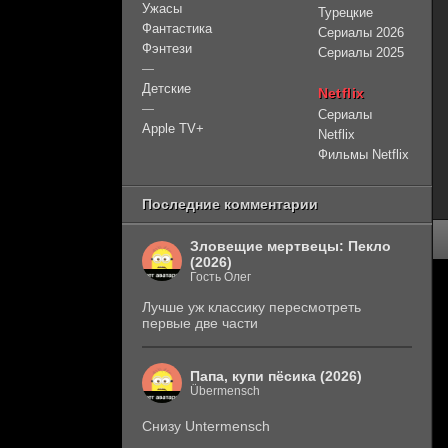
Ужасы
Турецкие
Фантастика
Сериалы 2026
Фэнтези
Сериалы 2025
—
Детские
Netflix
—
Сериалы
Apple TV+
Netflix
Фильмы Netflix
Последние комментарии
Зловещие мертвецы: Пекло
(2026)
Гость Олег
Лучше уж классику пересмотреть
первые две части
Папа, купи пёсика (2026)
Übermensch
Снизу Untermensch