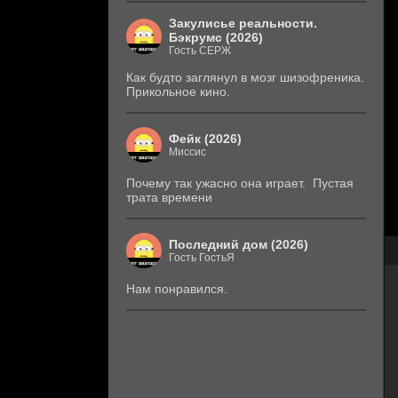
Закулисье реальности.
Бэкрумс (2026)
Гость СЕРЖ
Как будто заглянул в мозг шизофреника.
Прикольное кино.
Фейк (2026)
Миссис
Почему так ужасно она играет. Пустая
трата времени
Последний дом (2026)
Гость ГостьЯ
Нам понравился.