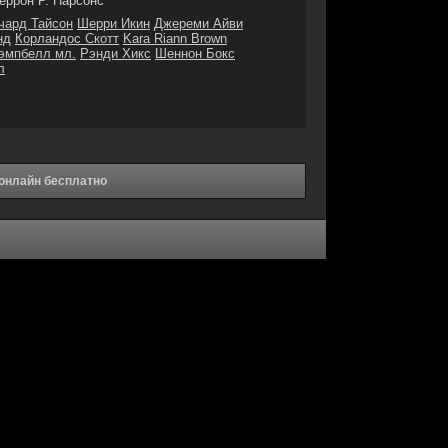
еррон Р. Парсонс
чард Тайсон
Шерри Икин
Джереми Айви
нд
Корландос Скотт
Kara Riann Brown
эмпбелл мл.
Рэнди Хикс
Шеннон Бокс
л
 онлайн бесплатно