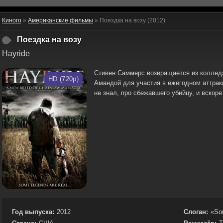
Киного
»
Американские фильмы
» Поездка на возу (2012)
Поездка на возу
Hayride
Стивен Саммерс возвращается из коллед
HD (720p)
Амандой для участия в ежегодном аттракц
не знал, про сбежавшего убийцу, и вскоре
Год выпуска:
2012
Слоган:
«Sou