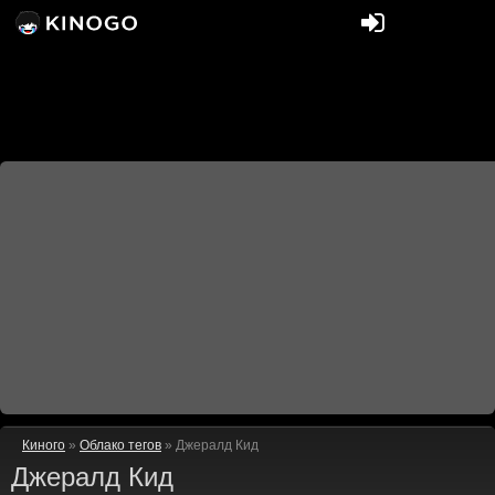
Киного
»
Облако тегов
» Джералд Кид
Джералд Кид