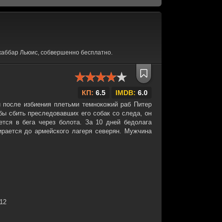
жаббар Льюис, собвершенно бесплатно.
КП:
6.5
IMDB:
6.0
 после избиения плетьми темнокожий раб Питер
бы сбить преследовавших его собак со следа, он
ется в бега через болота. За 10 дней бедолага
ирается до армейского лагеря северян. Мужчина
:12