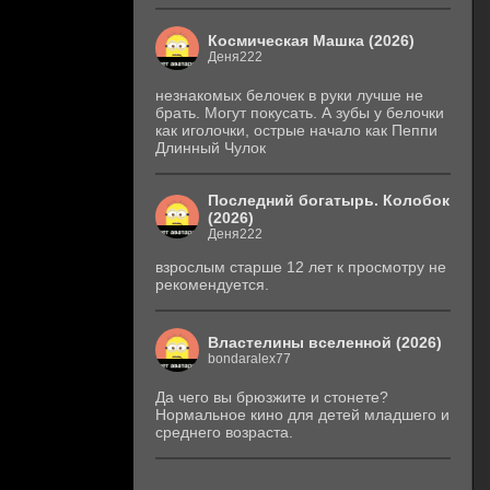
Космическая Машка (2026)
Деня222
незнакомых белочек в руки лучше не
брать. Могут покусать. А зубы у белочки
как иголочки, острые начало как Пеппи
Длинный Чулок
Последний богатырь. Колобок
(2026)
Деня222
взрослым старше 12 лет к просмотру не
рекомендуется.
Властелины вселенной (2026)
bondaralex77
Да чего вы брюзжите и стонете?
Нормальное кино для детей младшего и
среднего возраста.