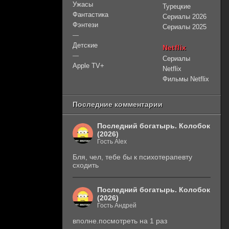
Ужасы
Турецкие
Фантастика
Сериалы 2026
Фэнтези
Сериалы 2025
—
Детские
Netflix
—
Сериалы
Apple TV+
Netflix
Фильмы Netflix
Последние комментарии
Последний богатырь. Колобок
(2026)
Гость Alex
Бля, чел, тебе бы к психотерапевту
сходить
Последний богатырь. Колобок
(2026)
Гость Андрей
вполне.посмотреть на 1 раз