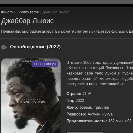
Киного
»
Облако тегов
» Джаббар Льюис
Джаббар Льюис
Полная фильмография актера. Вы можете смотреть онлайн все фильмы с Д
Освобождение (2022)
В марте 1863 года едва уцелевший
FHD (1080p)
сбегает с плантаций Луизианы. Что
натирает своё тело луком и пуска
преодолевает 64 километра, и доб
поступает в полк, состоящий из...
Страна:
США
Год:
2022
Жанр:
боевик, триллер
Режиссер:
Антуан Фукуа
Продолжительность:
132 мин. / 02