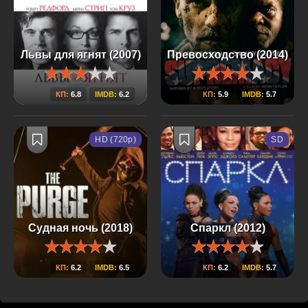
Львы для ягнят (2007)
Превосходство (2014)
КП:
6.8
IMDB:
6.2
КП:
5.9
IMDB:
5.7
HD (720p)
SD
Судная ночь (2018)
Спаркл (2012)
КП:
6.2
IMDB:
6.5
КП:
6.2
IMDB:
5.7