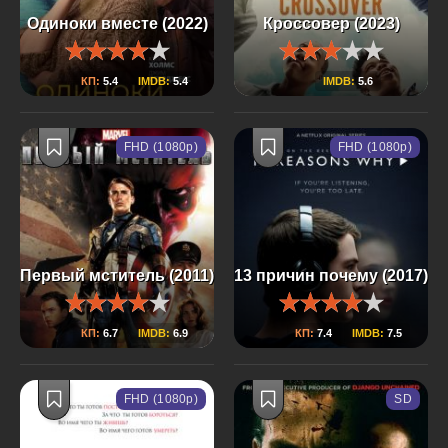
Одиноки вместе (2022)
Кроссовер (2023)
КП:
5.4
IMDB:
5.4
IMDB:
5.6
FHD (1080p)
FHD (1080p)
Первый мститель (2011)
13 причин почему (2017)
КП:
6.7
IMDB:
6.9
КП:
7.4
IMDB:
7.5
FHD (1080p)
SD