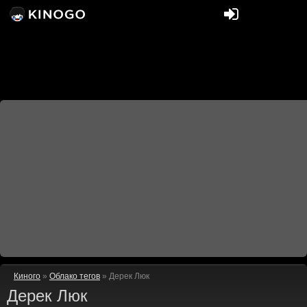
Киного
»
Облако тегов
» Дерек Люк
Дерек Люк