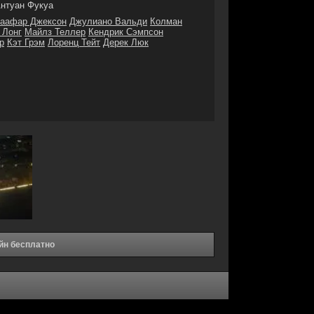
нтуан Фукуа
аафар Джексон
Джулиано Вальди
Колман
 Лонг
Майлз Теллер
Кендрик Сэмпсон
р
Кэт Грэм
Лоренц Тейт
Дерек Люк
йн бесплатно