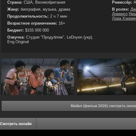
Страна:
США, Великобритания
Режиссёр:
А
Жанр:
биография, музыка, драма
В ролях:
Дж
Доминго
Ниа
Продолжительность:
2 ч 7 мин
Лора Хэррие
Возрастное ограничение:
16+
Бюджет:
$155 000 000
Озвучка:
Студия "Продубляж", LeDoyen (укр),
Eng.Original
Майкл (фильм 2026) смотреть онла
Смотреть онлайн