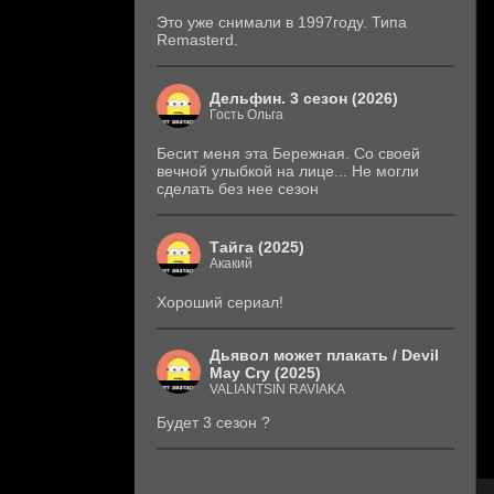
Это уже снимали в 1997году. Типа
Remasterd.
Дельфин. 3 сезон (2026)
Гость Ольга
Бесит меня эта Бережная. Со своей
вечной улыбкой на лице... Не могли
сделать без нее сезон
Тайга (2025)
Акакий
Хороший сериал!
Дьявол может плакать / Devil
May Cry (2025)
VALIANTSIN RAVIAKA
Будет 3 сезон ?