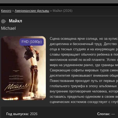
Киного
»
Американские фильмы
» Майкл (2026)
Майкл
Michael
Сцена освещена ярче солнца, но за кули
FHD (1080p)
дисциплина и бесконечный труд. Детство
отца в тесных студиях и на изнуряющих 
славы превращает обычного ребенка в по
миллионов копий по всей планете. Успех
мира на уединенном ранчо, где границы м
Сверкающие софиты мировых туров сменя
десятилетия приковывают внимание общес
Повествование проходит путь от первых 
глобального триумфа в эпоху альбомных
внутренние противоречия человека, кото
оставаясь предельно одиноким в своем ве
сценических костюмов соседствует с гл
Год выпуска:
2026
Слоган:
—