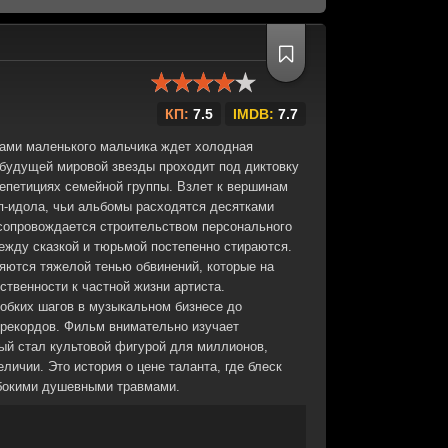
КП:
7.5
IMDB:
7.7
сами маленького мальчика ждет холодная
 будущей мировой звезды проходит под диктовку
репетициях семейной группы. Взлет к вершинам
п-идола, чьи альбомы расходятся десятками
 сопровождается строительством персонального
ежду сказкой и тюрьмой постепенно стираются.
ются тяжелой тенью обвинений, которые на
твенности к частной жизни артиста.
робких шагов в музыкальном бизнесе до
 рекордов. Фильм внимательно изучает
рый стал культовой фигурой для миллионов,
личии. Это история о цене таланта, где блеск
убокими душевными травмами.