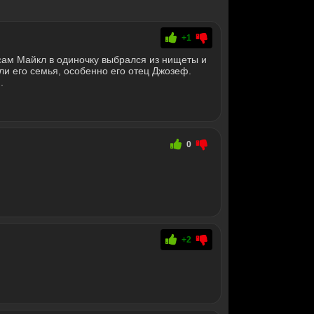
+1
сам Майкл в одиночку выбрался из нищеты и
ли его семья, особенно его отец Джозеф.
.
0
+2