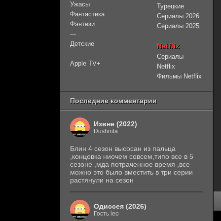
Ужасы
Турецкие
Фантастика
Сериалы 2026
Фэнтези
Сериалы 2025
—
Детские
Netflix
—
Сериалы
Apple TV+
Netflix
Фильмы Netflix
Последние комментарии
Извне (2022)
Dushnila
Блин 4 сезон высосан из пальца
,концовка ниочем совсем,типо все в 5
сезоне ,мда потраченное время ,все
можно это было вместить в три серии
растянули на сезон
Одиссея (2026)
Гость leo