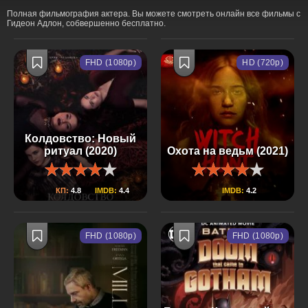
Полная фильмография актера. Вы можете смотреть онлайн все фильмы с
Гидеон Адлон, собвершенно бесплатно.
FHD (1080p)
HD (720p)
Колдовство: Новый
ритуал (2020)
Охота на ведьм (2021)
КП:
4.8
IMDB:
4.4
IMDB:
4.2
FHD (1080p)
FHD (1080p)