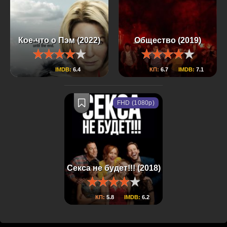
Кое-что о Пэм (2022)
Общество (2019)
IMDB:
6.4
КП:
6.7
IMDB:
7.1
FHD (1080p)
Секса не будет!!! (2018)
КП:
5.8
IMDB:
6.2