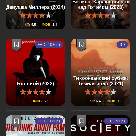
Бэтмен: Карающий рок
Девушка Миллера (2024)
над Готэмом (2023)
КП:
5.5
IMDB:
5.3
FHD (1080p)
SD
Тихоокеанский рубеж:
Больной (2022)
Тёмная зона (2021)
IMDB:
6.3
КП:
6.4
IMDB:
7.1
FHD (1080p)
HD (720p)