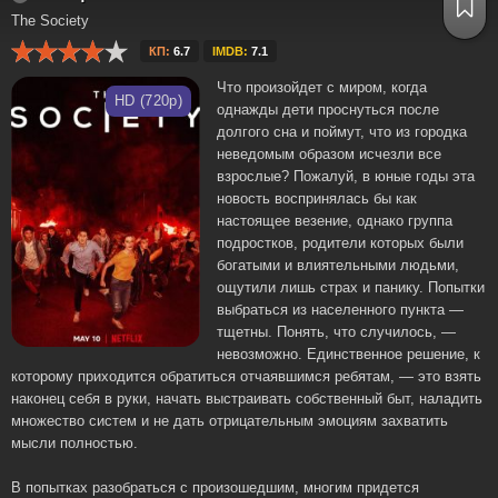
The Society
КП:
6.7
IMDB:
7.1
Что произойдет с миром, когда
HD (720p)
однажды дети проснуться после
долгого сна и поймут, что из городка
неведомым образом исчезли все
взрослые? Пожалуй, в юные годы эта
новость воспринялась бы как
настоящее везение, однако группа
подростков, родители которых были
богатыми и влиятельными людьми,
ощутили лишь страх и панику. Попытки
выбраться из населенного пункта —
тщетны. Понять, что случилось, —
невозможно. Единственное решение, к
которому приходится обратиться отчаявшимся ребятам, — это взять
наконец себя в руки, начать выстраивать собственный быт, наладить
множество систем и не дать отрицательным эмоциям захватить
мысли полностью.
В попытках разобраться с произошедшим, многим придется