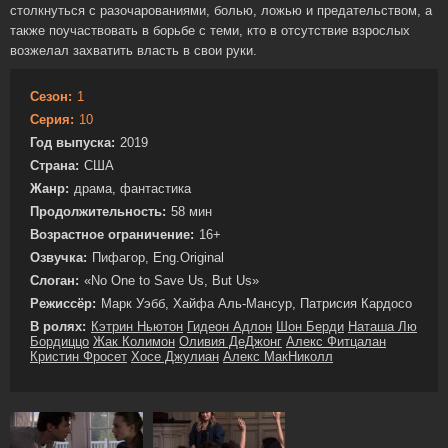
столкнуться с разочарованиями, болью, ложью и предательством, а
также поучаствовать в борьбе с теми, кто в отсутствие взрослых
возжелал захватить власть в свои руки.
Сезон:
1
Серия:
10
Год выпуска:
2019
Страна:
США
Жанр:
драма, фантастика
Продолжительность:
58 мин
Возрастное ограничение:
16+
Озвучка:
Пифагор, Eng.Original
Слоган:
«No One to Save Us, But Us»
Режиссёр:
Марк Уэбб, Хайфа Аль-Мансур, Патрисия Кардосо
В ролях:
Кэтрин Ньютон
Гидеон Адлон
Шон Берди
Наташа Лю
Бордиццо
Жак Колимон
Оливия ДеДжонг
Алекс Фитцалан
Кристин Фросет
Хосе Джулиан
Алекс МакНиколл