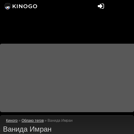
Киного
»
Облако тегов
» Ванида Имран
Ванида Имран