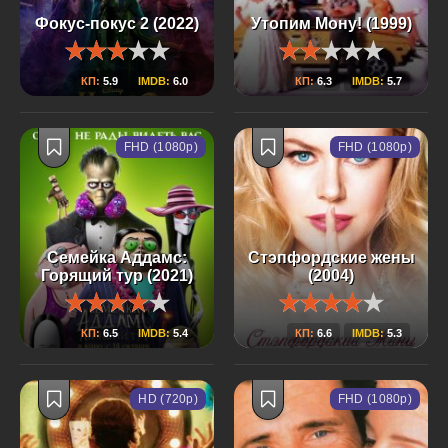
Фокус-покус 2 (2022)
Утопим Мону! (1999)
КП:
5.9
IMDB:
6.0
КП:
6.3
IMDB:
5.7
FHD (1080p)
FHD (1080p)
Семейка Аддамс:
Стэпфордские жены
Горящий тур (2021)
(2004)
КП:
6.5
IMDB:
5.4
КП:
6.6
IMDB:
5.3
HD (720p)
FHD (1080p)