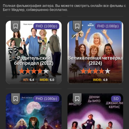
Полная фильмография актера. Вы можете смотреть онлайн все фильмы с
Бетт Мидлер, собвершенно бесплатно.
FHD (1080p)
FHD (1080p)
Родительский
Великолепная четвёрка
беспредел (2012)
(2024)
КП:
6.4
IMDB:
6.0
IMDB:
4.9
FHD (1080p)
SD