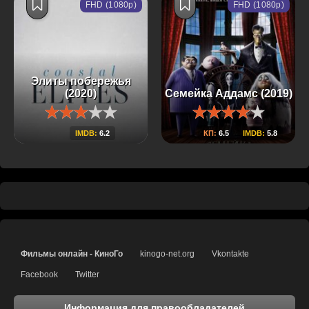
FHD (1080p)
FHD (1080p)
Элиты побережья
(2020)
Семейка Аддамс (2019)
IMDB:
6.2
КП:
6.5
IMDB:
5.8
Фильмы онлайн - КиноГо
kinogo-net.org
Vkontakte
Facebook
Twitter
Информация для правообладателей