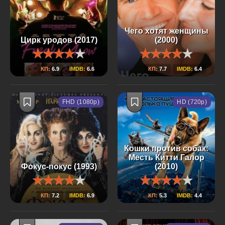
Чего хотят женщины
Цирк уродов (2017)
(2000)
КП:
6.9
IMDB:
6.6
КП:
7.7
IMDB:
6.4
FHD (1080p)
HD (720p)
Кошки против собак:
Месть Китти Галор
Фокус-покус (1993)
(2010)
КП:
7.2
IMDB:
6.9
КП:
5.3
IMDB:
4.4