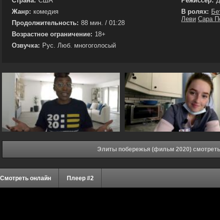
Страна:
США
Режиссёр:
Д
Жанр:
комедия
В ролях:
Бе
Леви
Сара П
Продолжительность:
88 мин. / 01:28
Возрастное ограничение:
18+
Озвучка:
Рус. Люб. многоголосый
Элиты побережья (фильм 2020) смотреть
Смотреть онлайн
Плеер #2