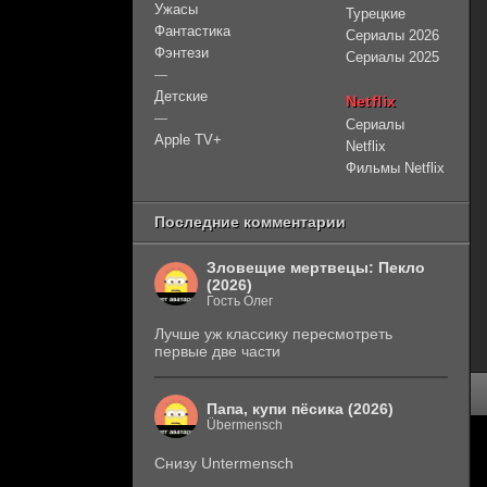
Ужасы
Турецкие
Фантастика
Сериалы 2026
Фэнтези
Сериалы 2025
—
Детские
Netflix
—
Сериалы
Apple TV+
Netflix
Фильмы Netflix
Последние комментарии
Зловещие мертвецы: Пекло
(2026)
Гость Олег
Лучше уж классику пересмотреть
первые две части
Папа, купи пёсика (2026)
Übermensch
Снизу Untermensch