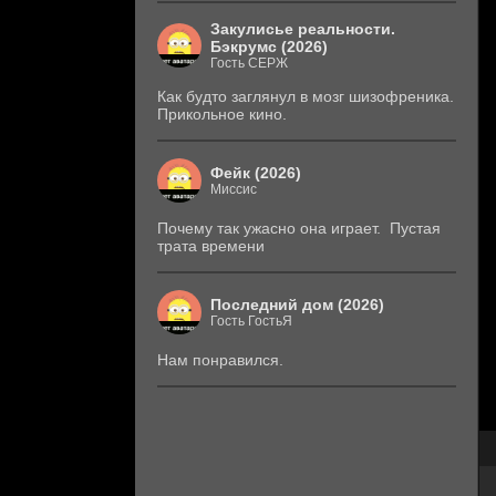
Закулисье реальности.
Бэкрумс (2026)
Гость СЕРЖ
Как будто заглянул в мозг шизофреника.
Прикольное кино.
Фейк (2026)
Миссис
Почему так ужасно она играет. Пустая
трата времени
Последний дом (2026)
Гость ГостьЯ
Нам понравился.