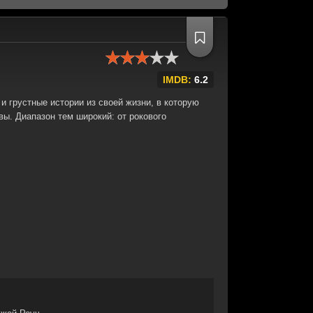
IMDB:
6.2
 грустные истории из своей жизни, в которую
ы. Диапазон тем широкий: от рокового