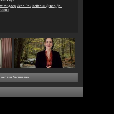
жей Роуч
тт Мидлер
Исса Рэй
Кейтлин Дивер
Дэн
олсон
 онлайн бесплатно