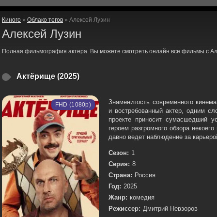
Киного
»
Облако тегов
» Алексей Лузин
Алексей Лузин
Полная фильмография актера. Вы можете смотреть онлайн все фильмы с Ал
Актёрище (2025)
Знаменитость современного кинема
FHD (1080p)
и востребованный актер, одним сл
проекте приносит сумасшедший у
героем разгромного обзора некоего
давно ведет наблюдение за карьерой
Сезон:
1
Серия:
8
Страна:
Россия
Год:
2025
Жанр:
комедия
Режиссер:
Дмитрий Невзоров