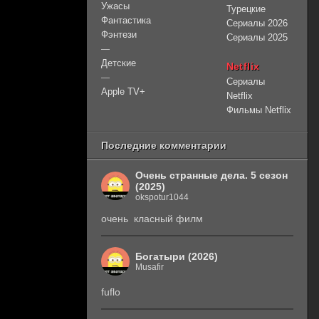
Ужасы
Турецкие
Фантастика
Сериалы 2026
Фэнтези
Сериалы 2025
—
Детские
Netflix
—
Сериалы
Apple TV+
Netflix
Фильмы Netflix
Последние комментарии
Очень странные дела. 5 сезон
(2025)
okspotur1044
очень класный филм
Богатыри (2026)
Musafir
fuflo