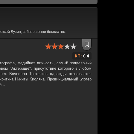
ексей Лузин, собвершенно бесплатно.
КП:
6.4
тографа, медийная личность, самый популярный
овом "Актёрище", присутствие которого в любом
спех Вячеслав Третьяков однажды оказывается
 критика Никиты Кисляка. Провинциальный блогер
...