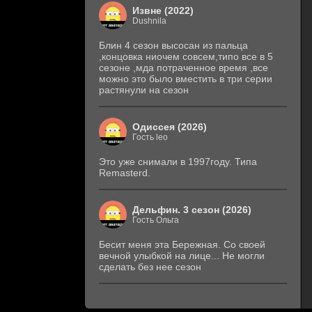
Извне (2022)
Dushnila
Блин 4 сезон высосан из пальца
,концовка ниочем совсем,типо все в 5
сезоне ,мда потраченное время ,все
можно это было вместить в три серии
растянули на сезон
Одиссея (2026)
Гость leo
Это уже снимали в 1997году. Типа
Remasterd.
Дельфин. 3 сезон (2026)
Гость Ольга
Бесит меня эта Бережная. Со своей
вечной улыбкой на лице... Не могли
сделать без нее сезон