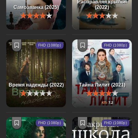
Расправляя крылья
Самозванка (2025)
(2022)
FHD (1080p)
FHD (1080p)
Время надежды (2022)
Тайна Лилит (2021)
КП:
7.2
FHD (1080p)
FHD (1080p)