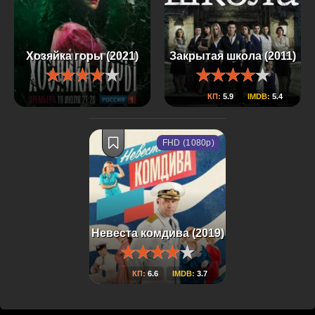
Хозяйка горы (2021)
Закрытая школа (2011)
КП:
5.9
IMDB:
5.4
FHD (1080p)
Невеста комдива (2019)
КП:
6.6
IMDB:
3.7