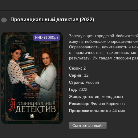
Провинциальный детектив (2022)
Заведующая городской библиотеко
FHD (1080p)
живут в небольшом очаровательном 
Образованность, начитанность и не
с практичностью, находчивость
результаты. Их тандем способен раз
Сезон:
2
Серия:
12
Страна:
Россия
Год:
2022
Жанр:
детектив, мелодрама
Режиссер:
Филипп Коршунов
Продолжительность:
44 мин
Смотреть онлайн