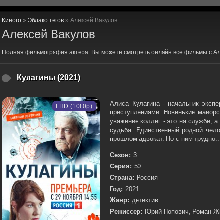
Киного
»
Облако тегов
» Алексей Вакулов
Алексей Вакулов
Полная фильмография актера. Вы можете смотреть онлайн все фильмы с Ал
Кулагины (2021)
Алиса Кулагина - начальник экспе
FHD (1080p)
преступлениями. Новенькие майорс
уважение коллег - это на службе, 
судьба. Единственный родной чело
прошлом адвокат. Но с ним трудно..
Сезон:
3
Серия:
50
Страна:
Россия
Год:
2021
Жанр:
детектив
Режиссер:
Юрий Попович, Роман Жи