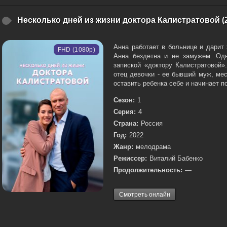
Несколько дней из жизни доктора Калистратовой (
Анна работает в больнице и дарит
FHD (1080p)
Анна бездетна и не замужем. Од
запиской «доктору Калистратовой»
отец девочки - ее бывший муж, ме
оставить ребенка себе и начинает по
Сезон:
1
Серия:
4
Страна:
Россия
Год:
2022
Жанр:
мелодрама
Режиссер:
Виталий Бабенко
Продолжительность:
—
Смотреть онлайн