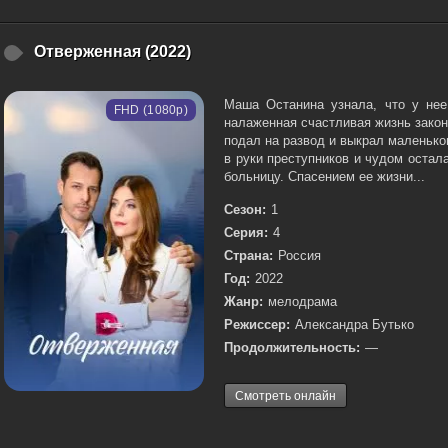
Отверженная (2022)
Маша Останина узнала, что у нее
FHD (1080p)
налаженная счастливая жизнь зако
подал на развод и выкрал маленько
в руки преступников и чудом остал
больницу. Спасением ее жизни...
Сезон:
1
Серия:
4
Страна:
Россия
Год:
2022
Жанр:
мелодрама
Режиссер:
Александра Бутько
Продолжительность:
—
Смотреть онлайн