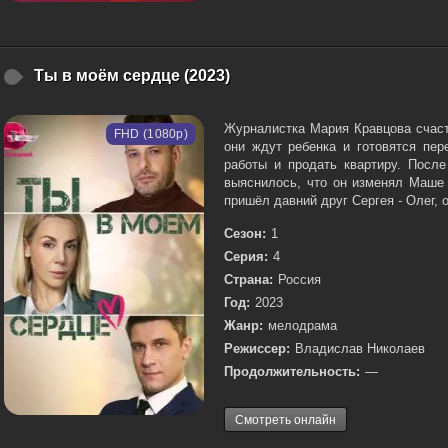
Ты в моём сердце (2023)
Журналистка Мария Кравцова счаст
FHD (1080p)
они ждут ребенка и готовятся пер
работы и продать квартиру. После
выяснилось, что он изменял Маше
пришёл давний друг Сергея - Олег, о
Сезон:
1
Серия:
4
Страна:
Россия
Год:
2023
Жанр:
мелодрама
Режиссер:
Владислав Николаев
Продолжительность:
—
Смотреть онлайн