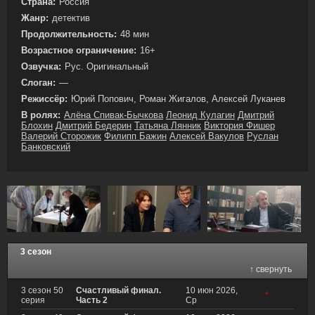
Страна:
Россия
Жанр:
детектив
Продолжительность:
48 мин
Возрастное ограничение:
16+
Озвучка:
Рус. Оригинальный
Слоган:
—
Режиссёр:
Юрий Попович, Роман Жигалов, Алексей Луканев
В ролях:
Алёна Спивак-Бычкова
Леонид Кулагин
Дмитрий
Блохин
Дмитрий Бедерин
Татьяна Лянник
Виктория Фишер
Валерий Сторожик
Филипп Бажин
Алексей Вакулов
Руслан
Банковский
3 сезон
↑ свернуть
3 сезон 50
Счастливый финал.
10 июн 2026,
*
серия
Часть 2
Ср