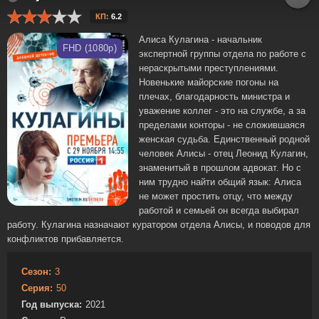
КП:
6.2
Алиса Кулагина - начальник
FHD (1080p)
экспертной группы отдела по работе с
нераскрытыми преступлениями.
Новенькие майорские погоны на
плечах, благодарность министра и
уважение коллег - это на службе, а за
пределами конторы - не сложившаяся
женская судьба. Единственный родной
человек Алисы - отец Леонид Кулагин,
знаменитый в прошлом адвокат. Но с
ним трудно найти общий язык: Алиса
не может простить отцу, что между
работой и семьей он всегда выбирал
работу. Кулагина назначают куратором отдела Алисы, и поводов для
конфликтов прибавляется.
Сезон:
3
Серия:
50
Год выпуска:
2021