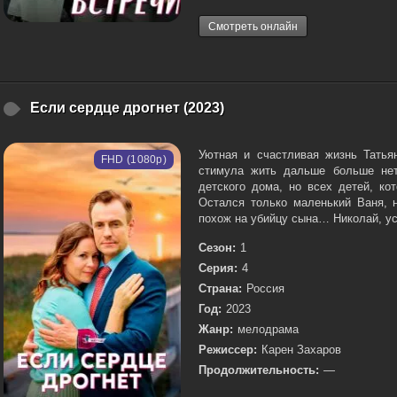
Смотреть онлайн
Если сердце дрогнет (2023)
Уютная и счастливая жизнь Татья
FHD (1080p)
стимула жить дальше больше нет
детского дома, но всех детей, ко
Остался только маленький Ваня, н
похож на убийцу сына… Николай, уст
Сезон:
1
Серия:
4
Страна:
Россия
Год:
2023
Жанр:
мелодрама
Режиссер:
Карен Захаров
Продолжительность:
—