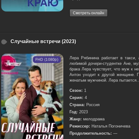
Смотреть онлайн
Случайные встречи (2023)
Лера Рябинина работает в такси,
FHD (1080p)
любимой дочери-студентке Ане, му
брака Лера чувствует, что муж к н
Антон уходит к другой женщине. П
женатым мужчиной. Лера пытается..
Сезон:
1
Серия:
4
Страна:
Россия
Год:
2023
Жанр:
мелодрама
Режиссер:
Наталья Погоничева
Продолжительность:
—