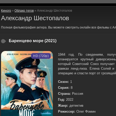
Киного
»
Облако тегов
» Александр Шестопалов
Александр Шестопалов
Полная фильмография актера. Вы можете смотреть онлайн все фильмы с А
Баренцево море (2021)
1944 год. По сведениям, получ
HD (720p)
планируется крупный диверсионн
который Советский Союз получает
рамках ленд-лиза. Елена Солей и
операцию и спасти порт от грозящей
Сезон:
1
Серия:
8
Страна:
Россия
Год:
2022
Жанр:
детектив
Режиссер:
Олег Фомин