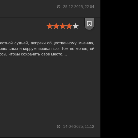
25-12-2025, 22:04
честной судьей, вопреки общественному мнению,
невольные и коррумпированные. Тем не менее, ей
сы, чтобы сохранить свое место....
14-04-2025, 11:12