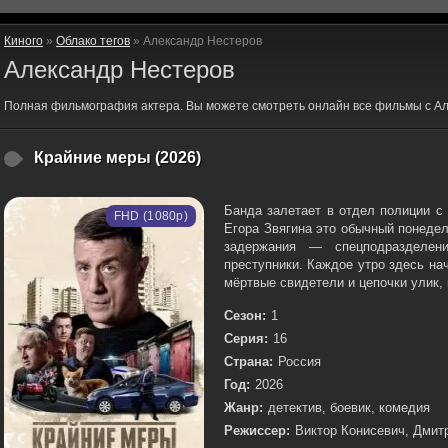
Киного
»
Облако тегов
» Александр Нестеров
Александр Нестеров
Полная фильмография актера. Вы можете смотреть онлайн все фильмы с Ал
Крайние меры (2026)
Банда залетает в отдел полиции с
FHD (1080p)
Егора Звягина это обычный понеде
задержания — спецподразделен
преступники. Каждое утро здесь на
мёртвые свидетели и цепочки улик, 
Сезон:
1
Серия:
16
Страна:
Россия
Год:
2026
Жанр:
детектив, боевик, комедия
Режиссер:
Виктор Конисевич, Дмит