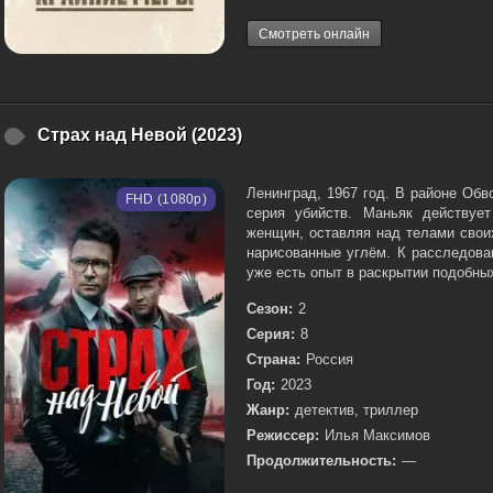
Смотреть онлайн
Страх над Невой (2023)
Ленинград, 1967 год. В районе Обв
FHD (1080p)
серия убийств. Маньяк действуе
женщин, оставляя над телами свои
нарисованные углём. К расследова
уже есть опыт в раскрытии подобных
Сезон:
2
Серия:
8
Страна:
Россия
Год:
2023
Жанр:
детектив, триллер
Режиссер:
Илья Максимов
Продолжительность:
—