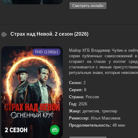
Смотреть онлайн
Страх над Невой. 2 сезон (2026)
Майор КГБ Владимир Чубин и лейте
FHD (1080p)
серии публичных самосожжений в
сгорают на глазах у коллег сре
сталкивается с явным присутствие
ритуальные знаки, которые невозмож
Сезон:
2
Серия:
8
Страна:
Россия
Год:
2026
Жанр:
детектив, триллер
Режиссер:
Илья Максимов
Продолжительность:
48 мин