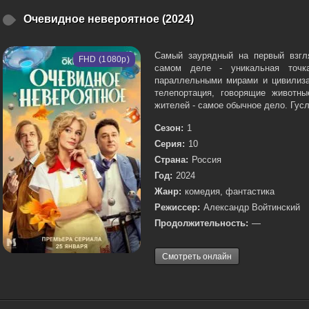
Очевидное невероятное (2024)
Самый заурядный на первый взгл
FHD (1080p)
самом деле - уникальная точк
параллельными мирами и цивилиза
телепортация, говорящие животн
жителей - самое обычное дело. Гусл
Сезон:
1
Серия:
10
Страна:
Россия
Год:
2024
Жанр:
комедия, фантастика
Режиссер:
Александр Войтинский
Продолжительность:
—
Смотреть онлайн