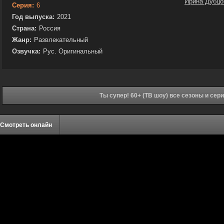
Ирина Дубцо
Серия:
6
Год выпуска:
2021
Страна:
Россия
Жанр:
Развлекательный
Озвучка:
Рус. Оригинальный
Ты супер! 60+ (ТВ шоу) все сезоны и сер
Смотреть онлайн