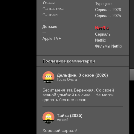
Ужасы
Турецкие
Фантастика
Сериалы 2026
Фэнтези
Сериалы 2025
—
Детские
Netflix
—
Сериалы
Apple TV+
Netflix
Фильмы Netflix
Последние комментарии
Дельфин. 3 сезон (2026)
Гость Ольга
Бесит меня эта Бережная. Со своей
вечной улыбкой на лице... Не могли
сделать без нее сезон
Тайга (2025)
Акакий
Хороший сериал!