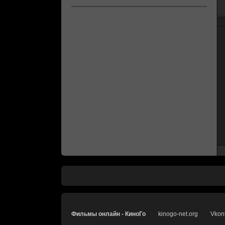
Фильмы онлайн - КиноГо
kinogo-net.org
Vkon