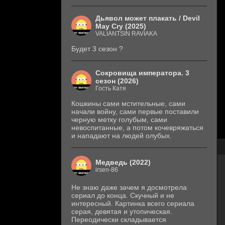
Дьявол может плакать / Devil
May Cry (2025)
VALIANTSIN RAVIAKA
Будет 3 сезон ?
Сокровища императора. 3
сезон (2026)
Гость Катя
Кошкины сами мстительные, сами
начали войну, сами первые поставили
черную метку голубым, сами
невоспитанные, а потом кочевряжаться
и нападают на людей олубых.
Медведь (2022)
irsen-86
Не знаю даже зачем я досмотрела
сериал до конца. Скучный и не
интересный. Картинка всего сериала
серая, девятая и утопическая.
Переодически складывается