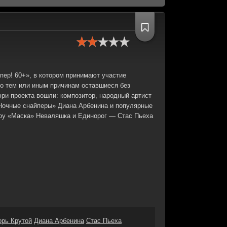
ер! 60+», в котором принимают участие
по тем или иным причинам оставшиеся без
юри проекта вошли: композитор, народный артист
«Ночные снайперы» Диана Арбенина и популярные
шоу «Маска» Неваляшка и Единорог — Стас Пьеха
орь Крутой
Диана Арбенина
Стас Пьеха