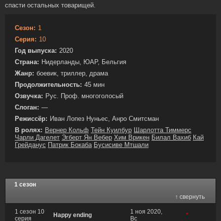
спасти остальных товарищей.
Сезон:
1
Серия:
10
Год выпуска:
2020
Страна:
Нидерланды, ЮАР, Бельгия
Жанр:
боевик, триллер, драма
Продолжительность:
45 мин
Озвучка:
Рус. Проф. многоголосый
Слоган:
—
Режиссёр:
Иван Лопез Нуньес, Анро Смитсман
В ролях:
Вернер Кольф
Тейн Куилбур
Шарлотта Тиммерс
Чарли Дагелет
Эгберт Ян Вебер
Хим Врикен
Билал Вахиб
Кай
Грейданус
Патрик Бокаба
Бусисиве Мтшали
1 сезон
↑ свернуть
1 сезон 10
1 ноя 2020,
Happy ending
*
серия
Вс