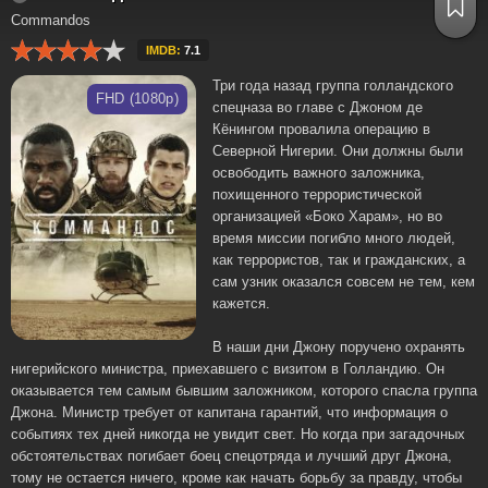
Commandos
IMDB:
7.1
Три года назад группа голландского
FHD (1080p)
спецназа во главе с Джоном де
Кёнингом провалила операцию в
Северной Нигерии. Они должны были
освободить важного заложника,
похищенного террористической
организацией «Боко Харам», но во
время миссии погибло много людей,
как террористов, так и гражданских, а
сам узник оказался совсем не тем, кем
кажется.
В наши дни Джону поручено охранять
нигерийского министра, приехавшего с визитом в Голландию. Он
оказывается тем самым бывшим заложником, которого спасла группа
Джона. Министр требует от капитана гарантий, что информация о
событиях тех дней никогда не увидит свет. Но когда при загадочных
обстоятельствах погибает боец спецотряда и лучший друг Джона,
тому не остается ничего, кроме как начать борьбу за правду, чтобы