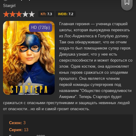
Stargirl
КП:
7.3
IMDB:
7.2
Главная героиня — ученица старшей
HD (720p)
школы, которая вынуждена переехать
из Лос-Анджелеса в Голубую долину.
Там она обнаруживает, что ее отчим
когда-то был помощником супер героя.
Девушка узнает, что у нее есть
сверхспособности и может бороться со
злом. Одев костюм, она вдохновляет
юных героев сражаться со злодеями
прошлого. Она является членом
первой команды супергероев под
названием "Общество справедливости
Америки". Теперь Старгерл будет
сражаться с опасными преступниками и защищать невинных людей
от опасности...но ей и самой грозит опасность.
Сезон:
3
Серия:
13