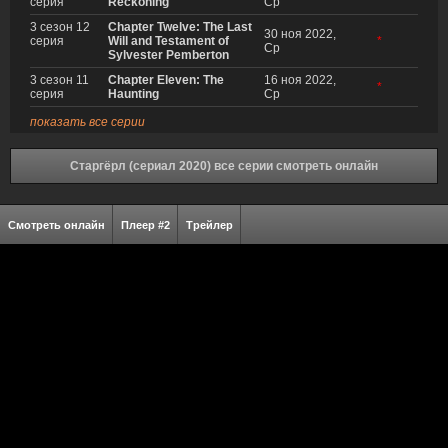
серия
Reckoning
Ср
3 сезон 12
Chapter Twelve: The Last
30 ноя 2022,
серия
Will and Testament of
*
Ср
Sylvester Pemberton
3 сезон 11
Chapter Eleven: The
16 ноя 2022,
*
серия
Haunting
Ср
показать все серии
Старгёрл (сериал 2020) все серии смотреть онлайн
Смотреть онлайн
Плеер #2
Трейлер