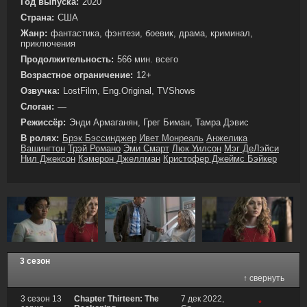
Год выпуска:
2020
Страна:
США
Жанр:
фантастика, фэнтези, боевик, драма, криминал,
приключения
Продолжительность:
566 мин. всего
Возрастное ограничение:
12+
Озвучка:
LostFilm, Eng.Original, TVShows
Слоган:
—
Режиссёр:
Энди Армаганян, Грег Биман, Тамра Дэвис
В ролях:
Брэк Бэссинджер
Ивет Монреаль
Анжелика
Вашингтон
Трэй Романо
Эми Смарт
Люк Уилсон
Мэг ДеЛэйси
Нил Джексон
Кэмерон Джеллман
Кристофер Джеймс Бэйкер
3 сезон
↑ свернуть
3 сезон 13
Chapter Thirteen: The
7 дек 2022,
*