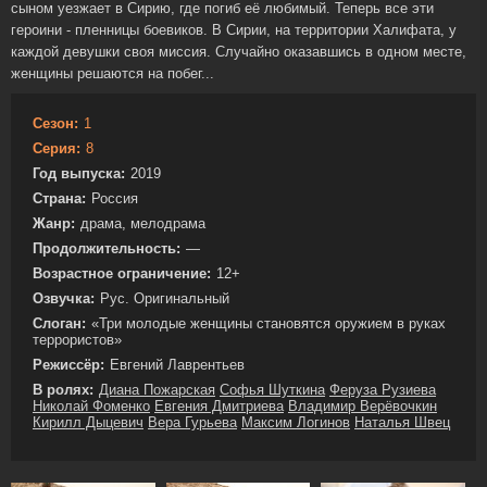
сыном уезжает в Сирию, где погиб её любимый. Теперь все эти
героини - пленницы боевиков. В Сирии, на территории Халифата, у
каждой девушки своя миссия. Случайно оказавшись в одном месте,
женщины решаются на побег...
Сезон:
1
Серия:
8
Год выпуска:
2019
Страна:
Россия
Жанр:
драма, мелодрама
Продолжительность:
—
Возрастное ограничение:
12+
Озвучка:
Рус. Оригинальный
Слоган:
«Три молодые женщины становятся оружием в руках
террористов»
Режиссёр:
Евгений Лаврентьев
В ролях:
Диана Пожарская
Софья Шуткина
Феруза Рузиева
Николай Фоменко
Евгения Дмитриева
Владимир Верёвочкин
Кирилл Дыцевич
Вера Гурьева
Максим Логинов
Наталья Швец