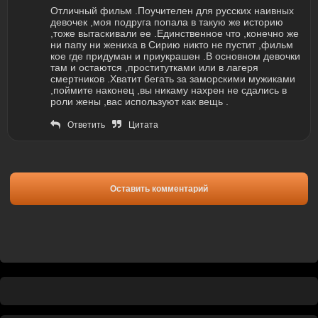
Отличный фильм .Поучителен для русских наивных
девочек ,моя подруга попала в такую же историю
,тоже вытаскивали ее .Единственное что ,конечно же
ни папу ни жениха в Сирию никто не пустит ,фильм
кое где придуман и приукрашен .В основном девочки
там и остаются ,проститутками или в лагеря
смертников .Хватит бегать за заморскими мужиками
,поймите наконец ,вы никаму нахрен не сдались в
роли жены ,вас используют как вещь .
Ответить
Цитата
Оставить комментарий