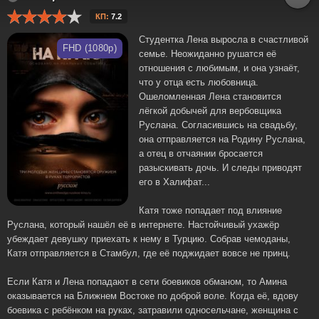
КП:
7.2
Студентка Лена выросла в счастливой
FHD (1080p)
семье. Неожиданно рушатся её
отношения с любимым, и она узнаёт,
что у отца есть любовница.
Ошеломленная Лена становится
лёгкой добычей для вербовщика
Руслана. Согласившись на свадьбу,
она отправляется на Родину Руслана,
а отец в отчаянии бросается
разыскивать дочь. И следы приводят
его в Халифат...
Катя тоже попадает под влияние
Руслана, который нашёл её в интернете. Настойчивый ухажёр
убеждает девушку приехать к нему в Турцию. Собрав чемоданы,
Катя отправляется в Стамбул, где её поджидает вовсе не принц.
Если Катя и Лена попадают в сети боевиков обманом, то Амина
оказывается на Ближнем Востоке по доброй воле. Когда её, вдову
боевика с ребёнком на руках, затравили односельчане, женщина с