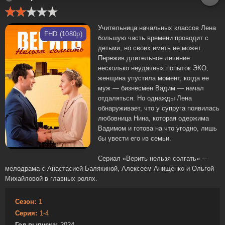
Учительница начальных классов Лена
FHD (1080p)
большую часть времени проводит с
детьми, но своих иметь не может.
Пережив длительное лечение
несколько неудачных попыток ЭКО,
женщина упустила момент, когда ее
муж — бизнесмен Вадим — начал
отдаляться. Но однажды Лена
обнаруживает, что у супруга появилась
любовница Нина, которая одержима
Вадимом и готова на что угодно, лишь
бы увести его из семьи.
Сериал «Верить нельзя солгать» —
мелодрама с Анастасией Балякиной, Алексеем Анищенко и Ольгой
Михайловой в главных ролях.
Сезон:
1
Серия:
1-4
Год выпуска:
2024