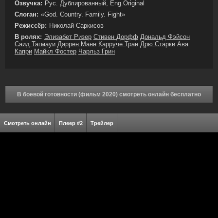
Озвучка:
Рус. Дублированный, Eng.Original
Слоган:
«God. Country. Family. Fight»
Режиссёр:
Николай Саркисов
В ролях:
Элизабет Ризер
Стивен Дорфф
Дональд Фэйсон
Саид Тагмауи
Даррен Манн
Карруче Тран
Дрю Старки
Ава
Капри
Майкл Фостер
Чарльз Грин
В боевой готовности (фильм 2020) смотреть онлайн бесплатно
Смотреть онлайн
Плеер #2
Трейлер