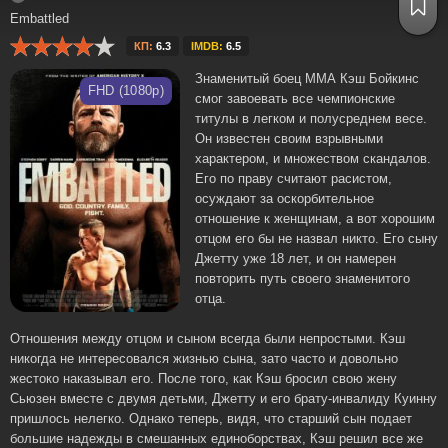
Embattled
КП:
6.3
IMDB:
6.5
Знаменитый боец ММА Кэш Бойкинс
FHD (1080p)
смог завоевать все чемпионские
титулы в легком и полусреднем весе.
Он известен своим взрывными
характером, и множеством скандалов.
Его по праву считают расистом,
осуждают за оскорбительное
отношение к женщинам, а вот хорошим
отцом его бы не назвал никто. Его сыну
Джетту уже 18 лет, и он намерен
повторить путь своего знаменитого
отца.
Отношения между отцом и сыном всегда были непростыми. Кэш
никогда не интересовался жизнью сына, зато часто и довольно
жестоко наказывал его. После того, как Кэш бросил свою жену
Сьюзен вместе с двумя детьми, Джетту и его брату-инвалиду Куинну
пришлось нелегко. Однако теперь, видя, что старший сын подает
большие надежды в смешанных единоборствах, Кэш решил все же