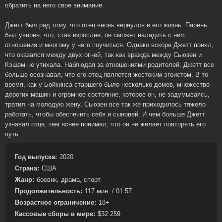
обратить на него свое внимание.
Джетт был рад тому, что отец вновь вернулся в его жизнь. Парень
был уверен, что, став взрослее, он сможет наладить с ним
отношения и многому у него поучиться. Однако вскоре Джетт понял,
что оказался между двух огней, так как вражда между Сьюзен и
Кэшем не утихала. Наблюдая за отношениями родителей, Джетт все
больше осознавал, что его отец является жестоким эгоистом. В то
время, как у Бойкинса-старшего было несколько домов, множество
дорогих машин и огромное состояние, которое он, не задумываясь,
тратил на молодую жену, Сьюзен все так же приходилось тяжело
работать, чтобы обеспечить себя и сыновей. И чем больше Джетт
узнавал отца, тем яснее понимал, что он не желает повторять его
путь.
Год выпуска:
2020
Страна:
США
Жанр:
боевик, драма, спорт
Продолжительность:
117 мин. / 01:57
Возрастное ограничение:
18+
Кассовые сборы в мире:
$32 259