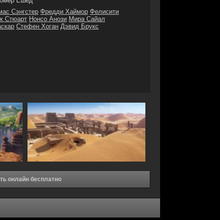
омер Ешед
мас Сэнгстер
Фредди Хаймор
Фелисити
к Стюарт
Нонсо Анози
Мира Сайал
аскар
Стефен Хоган
Дэвид Брукс
ть онлайн бесплатно