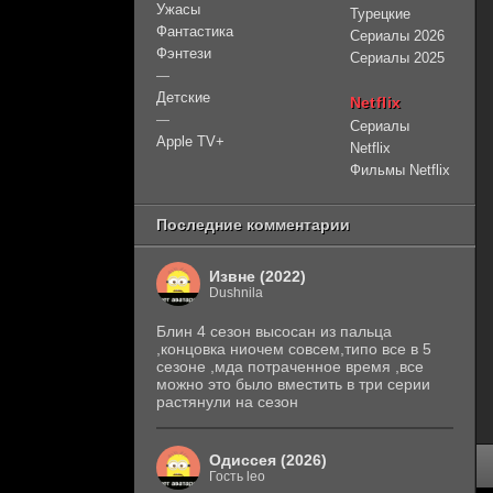
Ужасы
Турецкие
Фантастика
Сериалы 2026
Фэнтези
Сериалы 2025
—
Детские
Netflix
—
Сериалы
Apple TV+
Netflix
Фильмы Netflix
Последние комментарии
Извне (2022)
Dushnila
Блин 4 сезон высосан из пальца
,концовка ниочем совсем,типо все в 5
сезоне ,мда потраченное время ,все
можно это было вместить в три серии
растянули на сезон
Одиссея (2026)
Гость leo