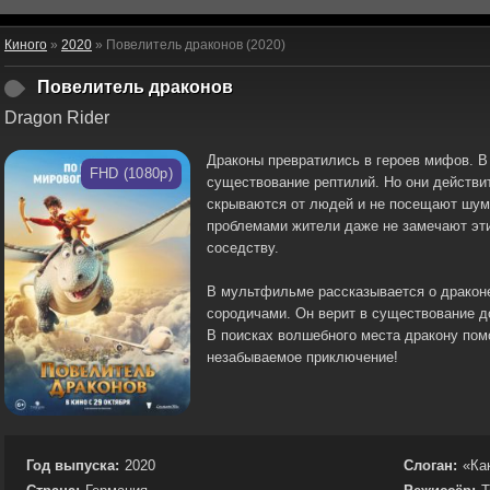
Киного
»
2020
» Повелитель драконов (2020)
Повелитель драконов
Dragon Rider
Драконы превратились в героев мифов. В
FHD (1080p)
существование рептилий. Но они действи
скрываются от людей и не посещают шум
проблемами жители даже не замечают эт
соседству.
В мультфильме рассказывается о драконе
сородичами. Он верит в существование до
В поисках волшебного места дракону пом
незабываемое приключение!
Год выпуска:
2020
Слоган:
«Ка