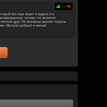
+3
торый все еще верит в чудеса и в
азочарованным, потому что встретит
стинный друг. Он всячески захочет помочь
ами. Мультик добрый и милый.