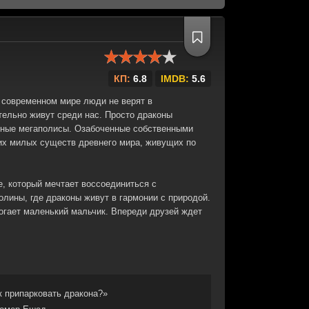
КП:
6.8
IMDB:
5.6
 современном мире люди не верят в
тельно живут среди нас. Просто драконы
ные мегаполисы. Озабоченные собственными
их милых существ древнего мира, живущих по
, который мечтает воссоединиться с
лины, где драконы живут в гармонии с природой.
огает маленький мальчик. Впереди друзей ждет
к припарковать дракона?»