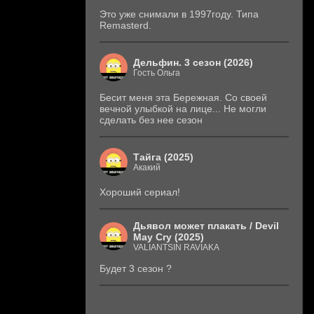
Это уже снимали в 1997году. Типа
Remasterd.
Дельфин. 3 сезон (2026)
Гость Ольга
Бесит меня эта Бережная. Со своей
вечной улыбкой на лице... Не могли
сделать без нее сезон
Тайга (2025)
Акакий
Хороший сериал!
Дьявол может плакать / Devil
May Cry (2025)
VALIANTSIN RAVIAKA
Будет 3 сезон ?