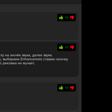
+2
+1
лу на зночёк звука, далее звуки,
, выбираем Enhancemets ставим галочку
ас реклама не мучает,
+3