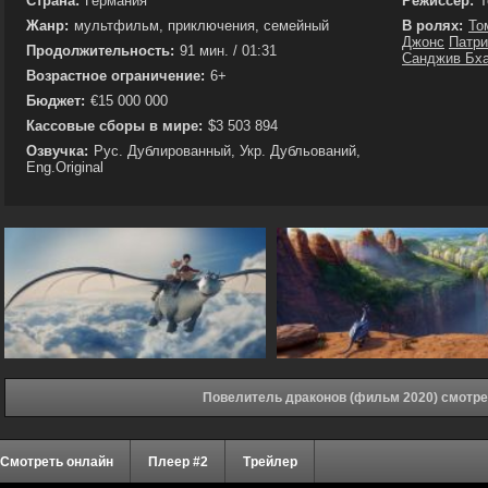
Страна:
Германия
Режиссёр:
Т
Жанр:
мультфильм, приключения, семейный
В ролях:
То
Джонс
Патри
Продолжительность:
91 мин. / 01:31
Санджив Бх
Возрастное ограничение:
6+
Бюджет:
€15 000 000
Кассовые сборы в мире:
$3 503 894
Озвучка:
Рус. Дублированный, Укр. Дубльований,
Eng.Original
Повелитель драконов (фильм 2020) смотре
Смотреть онлайн
Плеер #2
Трейлер