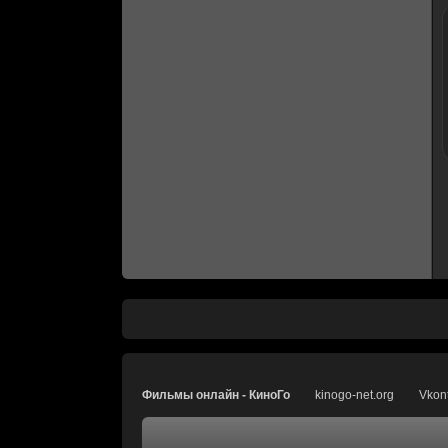
Фильмы онлайн - КиноГо
kinogo-net.org
Vkon