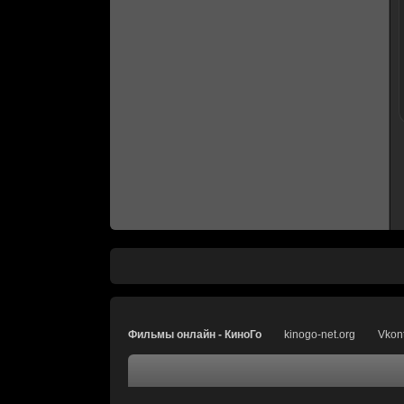
Фильмы онлайн - КиноГо
kinogo-net.org
Vkon