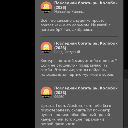
Последний богатырь. Колобок
(2026)
Ненавижу Куценка
Всё, что связано с куценко просто
воняет каким-то дерьмом. Ну какой с
него актёр? Так, актёришка.
Последний богатырь. Колобок
(2026)
Бред Бредовый
Конкурс: на какой минуте тебя стошнит?
Если не стошнило - поздравляю, ты
зомби. Это значит, что ты пойдёшь
голосовать за партию жуликов и воров.
Последний богатырь. Колобок
(2026)
99960
Цитата: Гость AlexБля, чел, тебе бы к
психотерапевту сходитьТут психиатр
нужен - налицо обдолбанный травой
ханурик или того хуже параноик в
острой фазе чтото