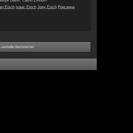
eslye Davis, Catrin Einhorn
ian Eisch
Isaac Eisch
Joey Eisch
Роксанна
ь онлайн бесплатно