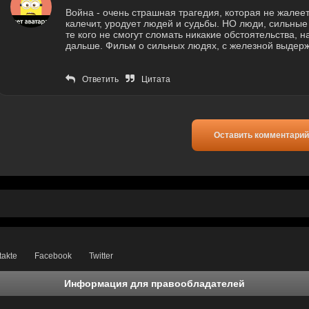
Война - очень страшная трагедия, которая не жалеет
калечит, уродует людей и судьбы. НО люди, сильные д
те кого не смогут сломать никакие обстоятельства, н
дальше. Фильм о сильных людях, с железной выдерж
Ответить
Цитата
Оставить комментарий
takte
Facebook
Twitter
Информация для правообладателей