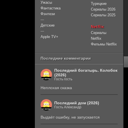
Ужасы
Турецкие
Фантастика
Сериалы 2026
Фэнтези
Сериалы 2025
—
Детские
Netflix
—
Сериалы
Apple TV+
Netflix
Фильмы Netflix
Последние комментарии
Последний богатырь. Колобок
(2026)
Гость гость
Неплохая сказка
Последний дом (2026)
Гость Александр
Выдаёт ошибку, не запускается