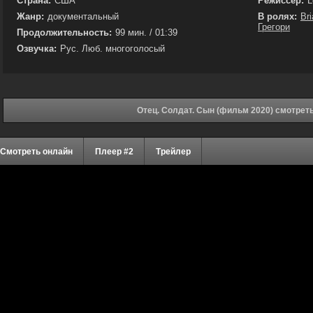
Страна:
США
Режиссёр:
L
Жанр:
документальный
В ролях:
Br
Грегори
Продолжительность:
99 мин. / 01:39
Озвучка:
Рус. Люб. многоголосый
Отец. Солдат. Сын (фильм 2020) смотрет
Смотреть онлайн
Плеер #2
Трейлер