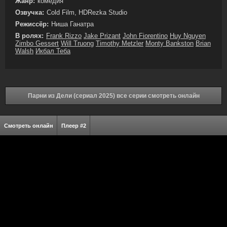
Жанр:
комедия
Озвучка:
Cold Film, HDRezka Studio
Режиссёр:
Ниша Ганатра
В ролях:
Frank Rizzo
Jake Prizant
John Fiorentino
Huy Nguyen
Zimbo Gessert
Will Truong
Timothy Metzler
Monty Bankston
Brian
Walsh
Икбал Теба
Парни из Дели (сериал 2025) все серии смотреть онлайн
Смотреть онлайн
Плеер #2