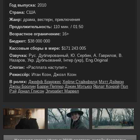
Год выпуска:
2010
Страна:
США
Жанр:
драма, вестерн, приключения
Продолжительность:
110 мин. / 01:50
Возрастное ограничение:
16+
Бюджет:
$38 000 000
Кассовые сборы в мире:
$171 243 005
Озвучка:
Рус. Дублированный, Ю. Сербин, А. Гаврилов, В.
Назаров, Укр. Дубльований, Інтер (укр), Eng.Original
Слоган:
«Расплата наступит»
Режиссёр:
Итан Коэн, Джоэл Коэн
В ролях:
Джефф Бриджес
Хейли Стайнфелд
Мэтт Дэймон
Джош Бролин
Барри Пеппер
Дэкин Мэтьюз
Ярлат Конрой
Пол
Рэй
Донал Глисон
Элизабет Марвел