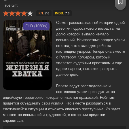
True Grit
КП:
7.6
IMDB:
7.6
Сюжет рассказывает об истории одной
FHD (1080p)
девочки подросткового возраста, на
долю которой выпало немало
испытаний. Неизвестные злодеи убили
ее отца, что стало для ребенка
настоящим ударом. Теперь она вместе
с Рустером Когбером, который
является судебным приставом и еще
одним парнем, пытается раскрыть
данное дело.
Ребята ведут расследование и
постепенно улики приводят их на
индейскую территорию, которая считается вражеской. Ребятам
придется объединить свои усилия, что вместе разобраться в
сложившейся ситуации и отыскать опасного преступника. Их ждет
множество испытаний и трудностей, с которыми предстоит
справиться.