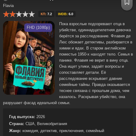
Flavia
КП:
7.2
IMDB:
6.0
Пока взрослые подозревают отца в
FHD (1080p)
убийстве, одиннадцатилетняя девочка
берётся за расследование. Флавия де
Люс обожает детективы, разбирается в
химии и ядах. В старом английском
поместье 1950-х находят тело. Семья в
панике. Флавия не верит в вину отца.
Она ищет улики, задаёт вопросы и
сопоставляет детали. Её
расследование вскрывает давние
семейные тайны. Правда оказывается
теснее связана с прошлым дома, чем
казалось. Раскрывая убийство, она
разрушает фасад идеальной семьи.
Год выпуска:
2026
Страна:
США, Великобритания
Жанр:
комедия, детектив, приключения, семейный