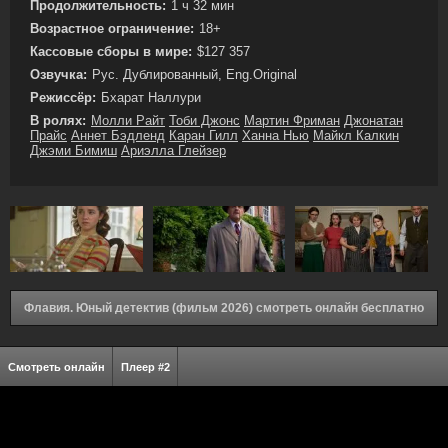
Продолжительность:
1 ч 32 мин
Возрастное ограничение:
18+
Кассовые сборы в мире:
$127 357
Озвучка:
Рус. Дублированный, Eng.Original
Режиссёр:
Бхарат Наллури
В ролях:
Молли Райт
Тоби Джонс
Мартин Фриман
Джонатан
Прайс
Аннет Бэдленд
Каран Гилл
Ханна Нью
Майкл Калкин
Джэми Бимиш
Ариэлла Глейзер
Флавия. Юный детектив (фильм 2026) смотреть онлайн бесплатно
Смотреть онлайн
Плеер #2