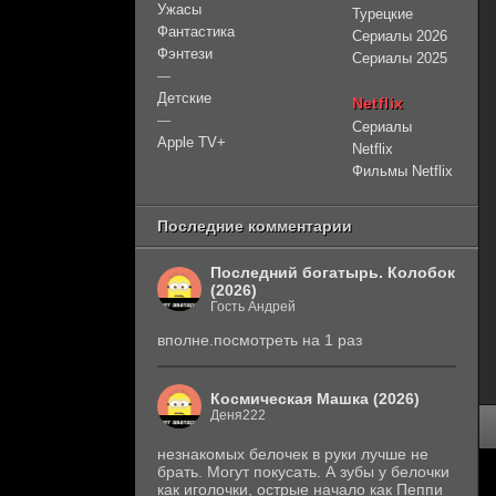
Ужасы
Турецкие
Фантастика
Сериалы 2026
Фэнтези
Сериалы 2025
—
Детские
Netflix
—
Сериалы
Apple TV+
Netflix
Фильмы Netflix
Последние комментарии
Последний богатырь. Колобок
(2026)
Гость Андрей
вполне.посмотреть на 1 раз
Космическая Машка (2026)
Деня222
незнакомых белочек в руки лучше не
брать. Могут покусать. А зубы у белочки
как иголочки, острые начало как Пеппи