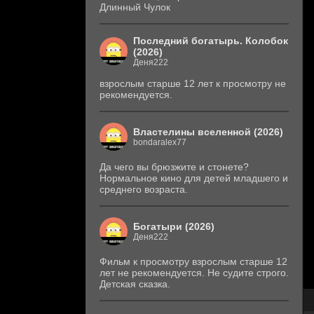
Длинный Чулок
Последний богатырь. Колобок
(2026)
Деня222
взрослым старше 12 лет к просмотру не
рекомендуется.
Властелины вселенной (2026)
bondaralex77
Да чего вы брюзжите и стонете?
Нормальное кино для детей младшего и
среднего возраста.
Богатыри (2026)
Деня222
Фильм к просмотру взрослым старше 12
лет не рекомендуется. Не судите строго.
Детская сказка.