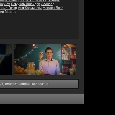
илия Майер
Лорис Сихровски
Эмилия
Ворбах
Самуэль Шнайдер
Леонард
нима Гратц
Аня Кармински
Марлен Лозе
ин Маттес
25) смотреть онлайн бесплатно