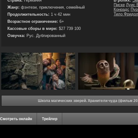
Страна:
Германия
В ролях:
Эм
Писке
Луис 
Жанр:
фэнтези, приключения, семейный
Конрадс
Пур
Тило Фридол
Продолжительность:
1 ч 42 мин
Возрастное ограничение:
6+
Кассовые сборы в мире:
$27 739 100
Озвучка:
Рус. Дублированный
Школа магических зверей. Хранители чуда (фильм 20
Смотреть онлайн
Трейлер