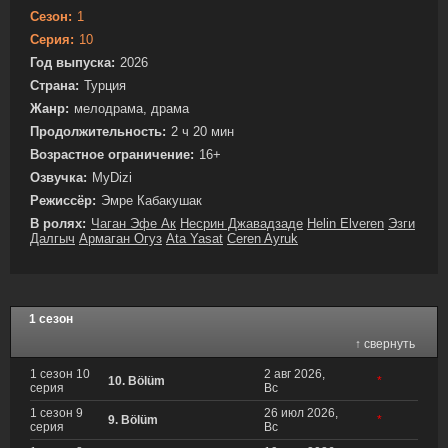
Сезон:
1
Серия:
10
Год выпуска:
2026
Страна:
Турция
Жанр:
мелодрама, драма
Продолжительность:
2 ч 20 мин
Возрастное ограничение:
16+
Озвучка:
MyDizi
Режиссёр:
Эмре Кабакушак
В ролях:
Чаган Эфе Ак
Несрин Джавадзаде
Helin Elveren
Эзги
Далгыч
Армаган Огуз
Ata Yasat
Ceren Ayruk
1 сезон
↑ свернуть
1 сезон 10
2 авг 2026,
10. Bölüm
*
серия
Вс
1 сезон 9
26 июл 2026,
9. Bölüm
*
серия
Вс