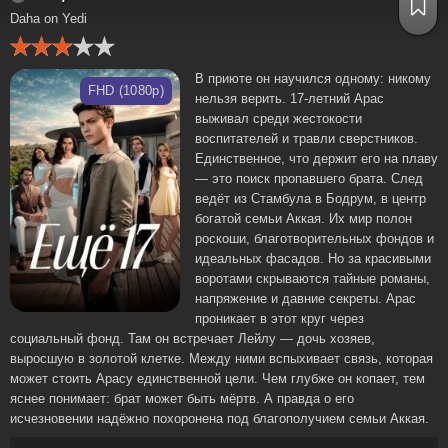
Daha on Yedi
В приюте он научился одному: никому
FHD (1080p)
нельзя верить. 17-летний Арас
выживал среди жестокости
воспитателей и травли сверстников.
Единственное, что держит его на плаву
— это поиск пропавшего брата. След
ведёт из Стамбула в Бодрум, в центр
богатой семьи Аккая. Их мир полон
роскоши, благотворительных фондов и
идеальных фасадов. Но за красивыми
воротами скрываются тайные романы,
напряжение и давние секреты. Арас
проникает в этот круг через
социальный фонд. Там он встречает Лейлу — дочь хозяев,
выросшую в золотой клетке. Между ними вспыхивает связь, которая
может стоить Арасу единственной цели. Чем глубже он копает, тем
яснее понимает: брат может быть мёртв. А правда о его
исчезновении надёжно похоронена под благополучием семьи Аккая.