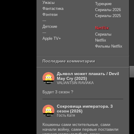
Ужасы
Турецкие
Фантастика
Сериалы 2026
Фэнтези
Сериалы 2025
—
Детские
Netflix
—
Сериалы
Apple TV+
Netflix
Фильмы Netflix
Последние комментарии
Дьявол может плакать / Devil
May Cry (2025)
VALIANTSIN RAVIAKA
Будет 3 сезон ?
Сокровища императора. 3
сезон (2026)
Гость Катя
Кошкины сами мстительные, сами
начали войну, сами первые поставили