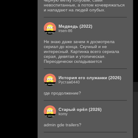
черную метку голубым, сами
невоспитанные, а потом кочевряжаться
и нападают на людей олубых.
Медведь (2022)
irsen-86
Не знаю даже зачем я досмотрела
сериал до конца. Скучный и не
интересный. Картинка всего сериала
серая, девятая и утопическая.
Переодически складывается
История его служанки (2026)
Рустам0440
где продолжение?
Старый орёл (2026)
komy
admin gde trailers?