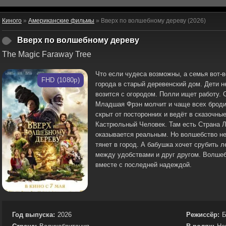
Киного
»
Американские фильмы
» Вверх по волшебному дереву (2026)
Вверх по волшебному дереву
The Magic Faraway Tree
Что если чудеса возможны, а семья вот-
FHD (1080p)
города в старый деревенский дом. Дети н
возится с огородом. Полли ищет работу. 
Младшая Фрэн молчит и чаще всех бродит
скрыт от посторонних и ведёт в сказочны
Кастрюльный Человек. Там есть Страна Л
оказывается реальным. Но волшебство не
тянет в город. А бабушка хочет срубить 
между удобствами и друг другом. Волшеб
вместе с последней надеждой.
Год выпуска:
2026
Режиссёр:
Б