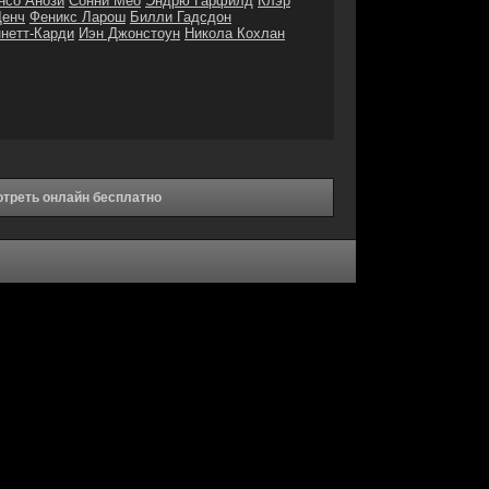
нсо Анози
Сонни Мео
Эндрю Гарфилд
Клэр
Денч
Феникс Ларош
Билли Гадсдон
нетт-Карди
Иэн Джонстоун
Никола Кохлан
отреть онлайн бесплатно