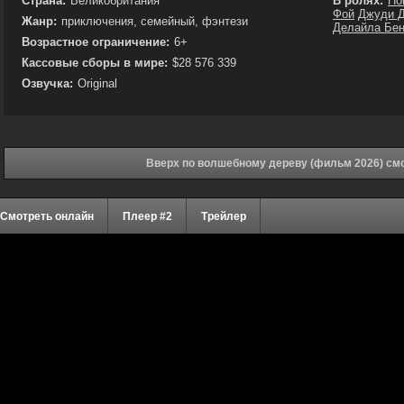
Страна:
Великобритания
В ролях:
Но
Фой
Джуди 
Жанр:
приключения, семейный, фэнтези
Делайла Бен
Возрастное ограничение:
6+
Кассовые сборы в мире:
$28 576 339
Озвучка:
Original
Вверх по волшебному дереву (фильм 2026) см
Смотреть онлайн
Плеер #2
Трейлер