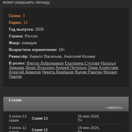
может разрушить легенду.
Сезон:
3
Серия:
13
Год выпуска:
2026
Страна:
Россия
Жанр:
комедия
Возрастное ограничение:
18+
Режиссёр:
Кирилл Васильев, Анатолий Колиев
В ролях:
Виктор Добронравов
Екатерина Стулова
Наталья
Земцова
Денис Власенко
Андрей Петелько
Омар Алибутаев
Алексей Демидов
Никита Дювбанов
Вадим Ракитин
Михаил
Павлик
3 сезон
↑ свернуть
3 сезон 13
26 июн 2026,
Серия 13
*
серия
Пт
3 сезон 12
19 июн 2026,
Серия 12
*