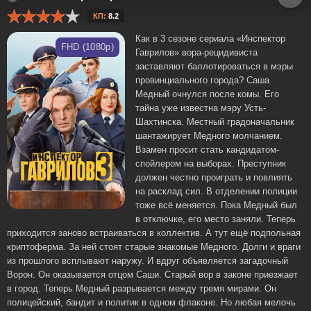
КП:
8.2
Как в 3 сезоне сериала «Инспектор
FHD (1080p)
Гаврилов» вора-рецидивиста
заставляют баллотироваться в мэры
провинциального города? Саша
Медный очнулся после комы. Его
тайна уже известна мэру Усть-
Шахтинска. Местный градоначальник
шантажирует Медного молчанием.
Взамен просит стать кандидатом-
спойлером на выборах. Преступник
должен честно проиграть и повлиять
на расклад сил. В отделении полиции
тоже всё меняется. Пока Медный был
в отключке, его место заняли. Теперь
приходится заново встраиваться в коллектив. А тут ещё подпольная
криптоферма. За ней стоят старые знакомые Медного. Долги и враги
из прошлого всплывают наружу. И вдруг объявляется загадочный
Ворон. Он оказывается отцом Саши. Старый вор в законе приезжает
в город. Теперь Медный разрывается между тремя мирами. Он
полицейский, бандит и политик в одном флаконе. Но любая мелочь