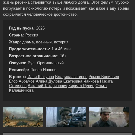
жизнь ребенка становится выше любого долга. Этот фильм глубоко
погружает в психологию потерь и показывает, как даже в аду войны
сохраняется человеческое достоинство.
Год выпуска:
2025
Страна:
Россия
Жанр:
драма, военный, история
Продолжительность:
1 ч 46 мин
Возрастное ограничение:
16+
Озвучка:
Рус. Оригинальный
Режиссёр:
Павел Иванов
В ролях:
Илья Шакунов
Владислав Тирон
Роман Васильев
Егор Абрамов
Алина Дулова
Екатерина Чаннова
Никита
Столяров
Виталий Татаринович
Кирилл Русин
Ольга
Калашникова