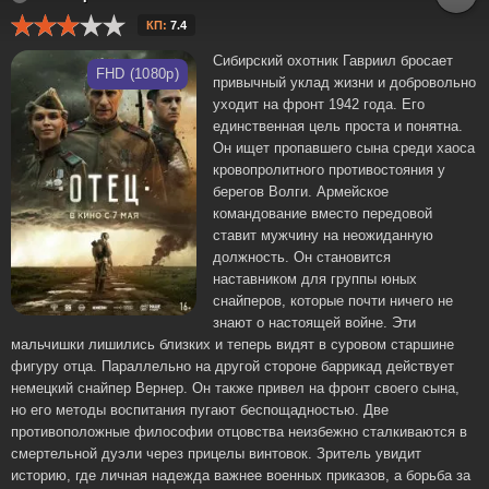
КП:
7.4
Сибирский охотник Гавриил бросает
FHD (1080p)
привычный уклад жизни и добровольно
уходит на фронт 1942 года. Его
единственная цель проста и понятна.
Он ищет пропавшего сына среди хаоса
кровопролитного противостояния у
берегов Волги. Армейское
командование вместо передовой
ставит мужчину на неожиданную
должность. Он становится
наставником для группы юных
снайперов, которые почти ничего не
знают о настоящей войне. Эти
мальчишки лишились близких и теперь видят в суровом старшине
фигуру отца. Параллельно на другой стороне баррикад действует
немецкий снайпер Вернер. Он также привел на фронт своего сына,
но его методы воспитания пугают беспощадностью. Две
противоположные философии отцовства неизбежно сталкиваются в
смертельной дуэли через прицелы винтовок. Зритель увидит
историю, где личная надежда важнее военных приказов, а борьба за