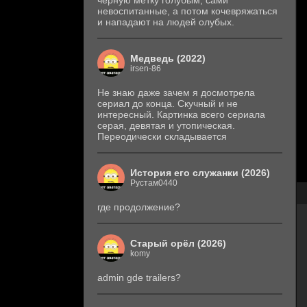
черную метку голубым, сами
невоспитанные, а потом кочевряжаться
и нападают на людей олубых.
Медведь (2022)
irsen-86
Не знаю даже зачем я досмотрела
сериал до конца. Скучный и не
интересный. Картинка всего сериала
серая, девятая и утопическая.
Переодически складывается
История его служанки (2026)
Рустам0440
где продолжение?
Старый орёл (2026)
komy
admin gde trailers?