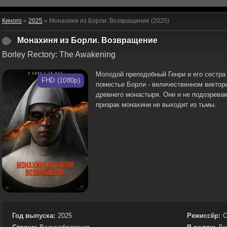
Киного
»
2025
» Монахиня из Борли. Возвращение (2025)
Монахиня из Борли. Возвращение
Borley Rectory: The Awakening
Молодой преподобный Генри и его сестра
FHD (1080p)
поместье Борли - величественном виктор
древнего монастыря. Они и не подозрева
призрак монахини не выходит из тьмы.
Год выпуска:
2025
Режиссёр:
С