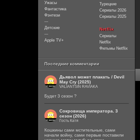
Ужасы
Турецкие
Фантастика
Сериалы 2026
Фэнтези
Сериалы 2025
—
Детские
Netflix
—
Сериалы
Apple TV+
Netflix
Фильмы Netflix
Последние комментарии
Дьявол может плакать / Devil
May Cry (2025)
VALIANTSIN RAVIAKA
Будет 3 сезон ?
Сокровища императора. 3
сезон (2026)
Гость Катя
Кошкины сами мстительные, сами
начали войну, сами первые поставили