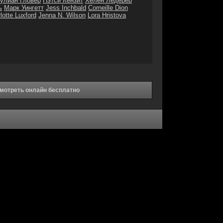
улиан Гловер
Пэтси Кензит
Хелен Ледерер
ь
Марк Уингетт
Jess Inchbald
Corneille Dion
lotte Luxford
Jenna N. Wilson
Lora Hristova
смотреть онлайн бесплатно