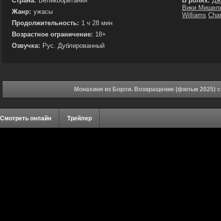
Страна:
Великобритания
В ролях:
Дж
Вики Мишел
Жанр:
ужасы
Williams
Char
Продолжительность:
1 ч 28 мин
Возрастное ограничение:
18+
Озвучка:
Рус. Дублированный
Монахиня из Борли. Возвращение (фильм 2025) 
Смотреть онлайн
Трейлер