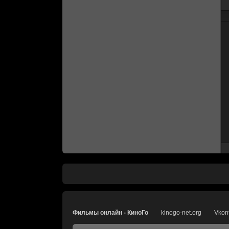
Фильмы онлайн - КиноГо
kinogo-net.org
Vkon