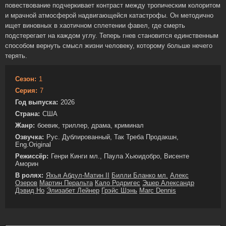
повествование подчеркивает контраст между тропическим колоритом
и мрачной атмосферой надвигающейся катастрофы. Он методично
ищет виновных в хаотичном сплетении фавел, где смерть
подстерегает на каждом углу. Теперь гнев становится единственным
способом вернуть смысл жизни человеку, которому больше нечего
терять.
Сезон:
1
Серия:
7
Год выпуска:
2026
Страна:
США
Жанр:
боевик, триллер, драма, криминал
Озвучка:
Рус. Дублированный, Так Треба Продакшн,
Eng.Original
Режиссёр:
Генри Кинги мл., Паула Хьюидобро, Висенте
Аморин
В ролях:
Яхья Абдул-Матин II
Билли Бланко мл.
Алекс
Озеров
Мартин Перальта
Кало Родригес
Эшер Александр
Дэвид Но
Элизабет Лейнер
Грэйс Шэнь
Marc Dennis