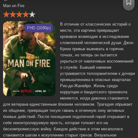
Man on Fire
В отличие от классических историй о
FHD (1080p)
мести, эта картина превращает
кровавое возмездие в исследование
сломленной человеческой души. Джон
Кризи привык выживать в горячих
точках, но теперь он пытается
укрыться от навязчивых воспоминаний
о службе. Бывший наемник
устраивается телохранителем к дочери
промышленника в опасных кварталах
Рио-де-Жанейро. Жизнь среди
коррупции и бандитского произвола
меняется, когда девочка становится
для ветерана единственным близким человеком. Трагедия обрывает
их общение, превращая тихую гавань в огненную зону активных
боевых действий. После похищения подопечной герой открывает в
себе неконтролируемую ярость, которая толкает его на
бескомпромиссную войну. Каждое действие в этом мегаполисе
становится шагом к искуплению старых грехов. Визуальное