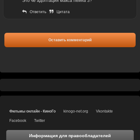
Это че адоптация макса пейна 3?
Ответить
Цитата
Оставить комментарий
Фильмы онлайн - КиноГо
kinogo-net.org
Vkontakte
Facebook
Twitter
Информация для правообладателей