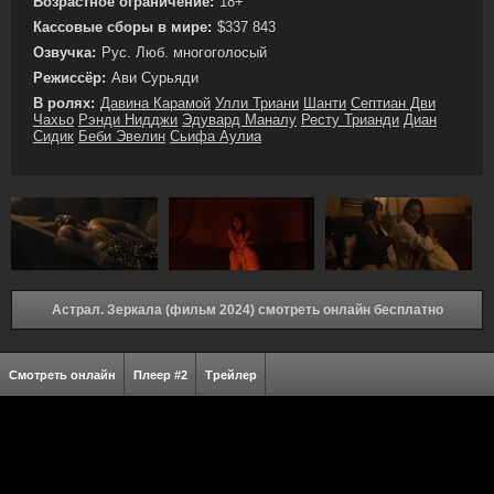
Возрастное ограничение:
18+
Кассовые сборы в мире:
$337 843
Озвучка:
Рус. Люб. многоголосый
Режиссёр:
Ави Сурьяди
В ролях:
Давина Карамой
Улли Триани
Шанти
Септиан Дви
Чахьо
Рэнди Нидджи
Эдувард Маналу
Ресту Трианди
Диан
Сидик
Беби Эвелин
Сьифа Аулиа
Астрал. Зеркала (фильм 2024) смотреть онлайн бесплатно
Смотреть онлайн
Плеер #2
Трейлер