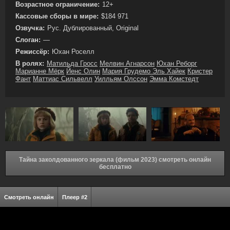
Возрастное ограничение:
12+
Кассовые сборы в мире:
$184 971
Озвучка:
Рус. Дублированный, Original
Слоган:
—
Режиссёр:
Юхан Роселл
В ролях:
Матильда Гросс
Мелвин Агнарсон
Юхан Реборг
Марианне Мёрк
Йенс Олин
Мария Грудемо Эль Хайек
Кристер
Фант
Маттиас Сильвелл
Уилльям Олссон
Эмма Комстедт
Тайна заколдованного зеркала (фильм 2023) смотреть онлайн
бесплатно
Смотреть онлайн
Плеер #2