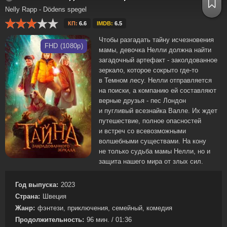
Nelly Rapp - Dödens spegel
КП:
6.6
IMDB:
6.5
Чтобы разгадать тайну исчезновения
FHD (1080p)
мамы, девочка Нелли должна найти
загадочный артефакт - заколдованное
зеркало, которое сокрыто где-то
в Темном лесу. Нелли отправляется
на поиски, а компанию ей составляют
верные друзья - пес Лондон
и пугливый всезнайка Валле. Их ждет
путешествие, полное опасностей
и встреч со всевозможными
волшебными существами. На кону
не только судьба мамы Нелли, но и
защита нашего мира от злых сил.
Год выпуска:
2023
Страна:
Швеция
Жанр:
фэнтези, приключения, семейный, комедия
Продолжительность:
96 мин. / 01:36