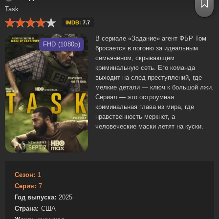
Task
IMDB:
7.7
В сериале «Задание» агент ФБР Том
FHD (1080p)
бросается в погоню за идеальным
семьянином, скрывающим
криминальную сеть. Его команда
выходит на след преступлений, где
мелкие детали — ключ к большой лжи.
Сериал — это остроумная
криминальная глава из мира, где
нравственность меркнет, а
человеческие маски летят на куски.
Сезон:
1
Серия:
7
Год выпуска:
2025
Страна:
США