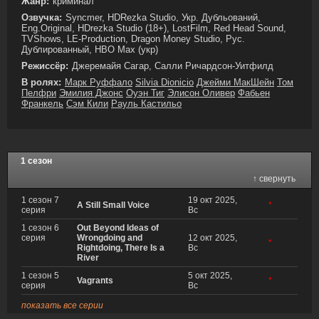
Жанр:
криминал
Озвучка:
Syncmer, HDRezka Studio, Укр. Дубльований,
Eng.Original, HDrezka Studio (18+), LostFilm, Red Head Sound,
TVShows, LE-Production, Dragon Money Studio, Рус.
Дублированный, HBO Max (укр)
Режиссёр:
Джеремайя Сагар, Салли Ричардсон-Уитфилд
В ролях:
Марк Руффало
Silvia Dionicio
Джейми МакШейн
Том
Пелфри
Эмилия Джонс
Оуэн Тиг
Элисон Оливер
Фабьен
Франкель
Сэм Кили
Рауль Кастильо
1 сезон
↑ свернуть
1 сезон 7
19 окт 2025,
A Still Small Voice
*
серия
Вс
1 сезон 6
Out Beyond Ideas of
серия
Wrongdoing and
12 окт 2025,
*
Rightdoing, There Is a
Вс
River
1 сезон 5
5 окт 2025,
Vagrants
*
серия
Вс
показать все серии