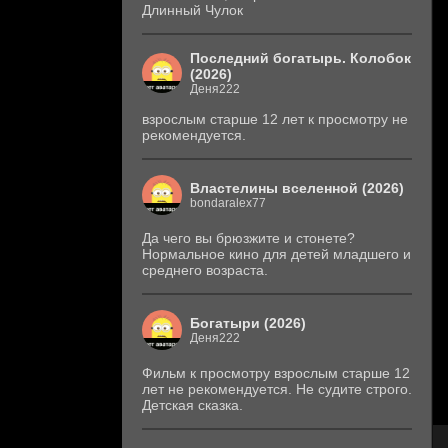
Длинный Чулок
Последний богатырь. Колобок
(2026)
Деня222
взрослым старше 12 лет к просмотру не
рекомендуется.
Властелины вселенной (2026)
bondaralex77
Да чего вы брюзжите и стонете?
Нормальное кино для детей младшего и
среднего возраста.
Богатыри (2026)
Деня222
Фильм к просмотру взрослым старше 12
лет не рекомендуется. Не судите строго.
Детская сказка.