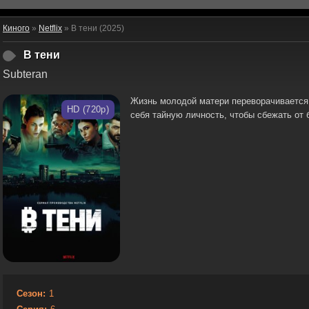
Киного
»
Netflix
» В тени (2025)
В тени
Subteran
Жизнь молодой матери переворачивается с
HD (720p)
себя тайную личность, чтобы сбежать от 
Сезон:
1