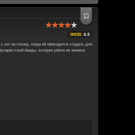
IMDB:
6.5
 ног на голову, когда ей приходится создать для
бухарестской банды, которая убила ее жениха.