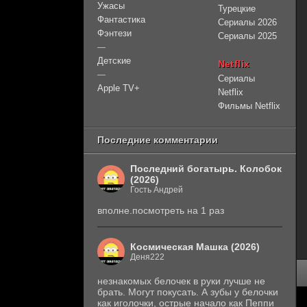
Ужасы
Турецкие
Фантастика
Сериалы 2026
Фэнтези
Сериалы 2025
—
Детские
Netflix
—
Сериалы
Apple TV+
Netflix
Фильмы Netflix
Последние комментарии
Последний богатырь. Колобок
(2026)
Гость Андрей
вполне.посмотреть на 1 раз
Космическая Машка (2026)
Деня222
незнакомых белочек в руки лучше не
брать. Могут покусать. А зубы у белочки
как иголочки, острые начало как Пеппи