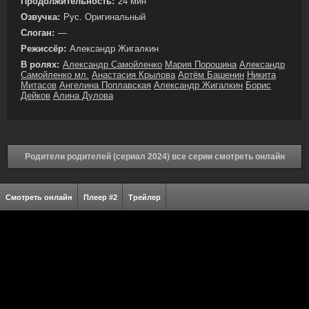
Продолжительность:
24 мин
Озвучка:
Рус. Оригинальный
Слоган:
—
Режиссёр:
Александр Жигалкин
В ролях:
Александр Самойленко
Мария Порошина
Александр
Самойленко мл.
Анастасия Крылова
Артём Башенин
Никита
Митасов
Ангелина Поплавская
Александр Жигалкин
Борис
Дейков
Алина Дулова
Родители родителей (сериал 2024) все серии смотреть онлайн
Смотреть онлайн
Плеер #2
Трейлер