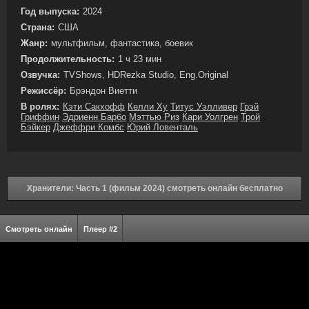
Год выпуска:
2024
Страна:
США
Жанр:
мультфильм, фантастика, боевик
Продолжительность:
1 ч 23 мин
Озвучка:
TVShows, HDRezka Studio, Eng.Original
Режиссёр:
Брэндон Виетти
В ролях:
Кэти Сакхофф
Келли Ху
Титус Уэлливер
Грэй
Гриффин
Эдриенн Барбо
Мэттью Риз
Кари Уолгрен
Трой
Бэйкер
Джеффри Комбс
Юрий Ловенталь
Хранители: Часть 1 (фильм 2024) смотреть онлайн бесплатно
Смотреть онлайн
Плеер #2