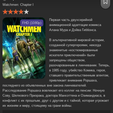
Watchmen: Chapter I
Первая часть двухсерийной
FHD (1080p)
анимационной адаптации комикса
Алана Мура и Дэйва Гиббонса.
В альтернативной мировой истории,
созданной супергероями, некогда
знаменитые «костюмированные
искатели приключений» были
запрещены обществом,
разочарованным в линчевании. Теперь,
в 1985 году, убийство Комика, героя,
ставшего правительственным агентом,
привлекает внимание Роршаха,
последнего из объявленных вне закона линчевателей.
Расследование Роршаха вовлекает его коллег на пенсии: Ночную
Сову, Шелкового Призрака, доктора Манхэттена и Озимандиаса, в
конфликт с их прошлым, друг с другом и с тайной, которая угрожает
их жизням и миру, стоящему на грани войны.