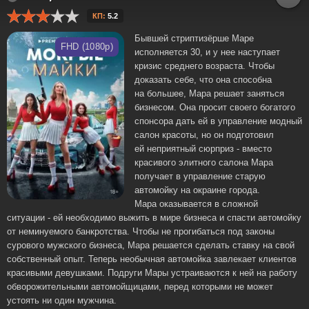
КП:
5.2
Бывшей стриптизёрше Маре
FHD (1080p)
исполняется 30, и у нее наступает
кризис среднего возраста. Чтобы
доказать себе, что она способна
на большее, Мара решает заняться
бизнесом. Она просит своего богатого
спонсора дать ей в управление модный
салон красоты, но он подготовил
ей неприятный сюрприз - вместо
красивого элитного салона Мара
получает в управление старую
автомойку на окраине города.
Мара оказывается в сложной
ситуации - ей необходимо выжить в мире бизнеса и спасти автомойку
от неминуемого банкротства. Чтобы не прогибаться под законы
сурового мужского бизнеса, Мара решается сделать ставку на свой
собственный опыт. Теперь необычная автомойка завлекает клиентов
красивыми девушками. Подруги Мары устраиваются к ней на работу
обворожительными автомойщицами, перед которыми не может
устоять ни один мужчина.