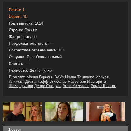
Сезон:
1
Серия:
10
Год выпуска:
2024
Страна:
Россия
Жанр:
комедия
Продолжительность:
—
Возрастное ограничение:
16+
Озвучка:
Рус. Оригинальный
Слоган:
—
Режиссёр:
Денис Гуляр
В ролях:
Мария Горбань
DAVA
Ирина Темичева
Маруся
Климова
Диана Кафф
Вячеслав Разбегаев
Маргарита
Шабардыгина
Денис Сладков
Анна Киселёва
Роман Шпагин
1 сезон