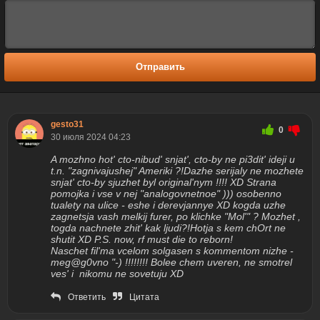
Отправить
gesto31
0
30 июля 2024 04:23
A mozhno hot' cto-nibud' snjat', cto-by ne pi3dit' ideji u
t.n. "zagnivajushej" Ameriki ?!Dazhe serijaly ne mozhete
snjat' cto-by sjuzhet byl original'nym !!!! XD Strana
pomojka i vse v nej "analogovnetnoe" ))) osobenno
tualety na ulice - eshe i derevjannye XD kogda uzhe
zagnetsja vash melkij furer, po klichke "Mol'" ? Mozhet ,
togda nachnete zhit' kak ljudi?!Hotja s kem chOrt ne
shutit XD P.S. now, rf must die to reborn!
Naschet fil'ma vcelom solgasen s kommentom nizhe -
meg@g0vno "-) !!!!!!!! Bolee chem uveren, ne smotrel
ves' i nikomu ne sovetuju XD
Ответить
Цитата