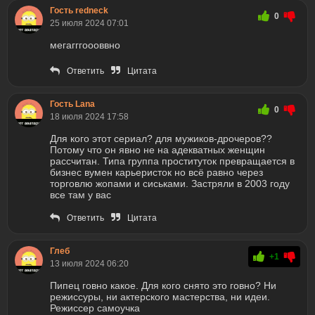
Гость redneck
0
25 июля 2024 07:01
мегагггоооввно
Ответить
Цитата
Гость Lana
0
18 июля 2024 17:58
Для кого этот сериал? для мужиков-дрочеров??
Потому что он явно не на адекватных женщин
рассчитан. Типа группа проституток превращается в
бизнес вумен карьеристок но всё равно через
торговлю жопами и сиськами. Застряли в 2003 году
все там у вас
Ответить
Цитата
Глеб
+1
13 июля 2024 06:20
Пипец говно какое. Для кого снято это говно? Ни
режиссуры, ни актерского мастерства, ни идеи.
Режиссер самоучка