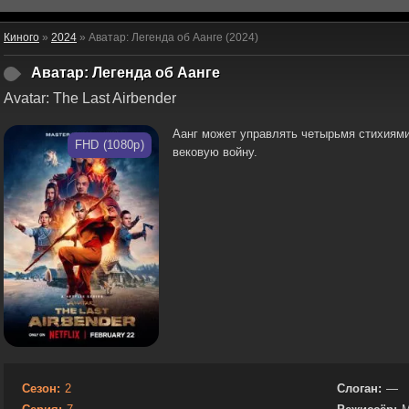
Киного
»
2024
» Аватар: Легенда об Аанге (2024)
Аватар: Легенда об Аанге
Avatar: The Last Airbender
Аанг может управлять четырьмя стихиями
FHD (1080p)
вековую войну.
Сезон:
2
Слоган:
—