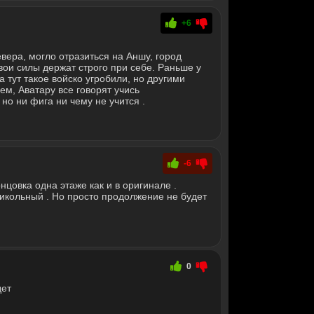
+6
ера, могло отразиться на Аншу, город
свои силы держат строго при себе. Раньше у
а тут такое войско угробили, но другими
ем, Аватару все говорят учись
 но ни фига ни чему не учится .
-6
нцовка одна этаже как и в оригинале .
икольный . Но просто продолжение не будет
0
дет