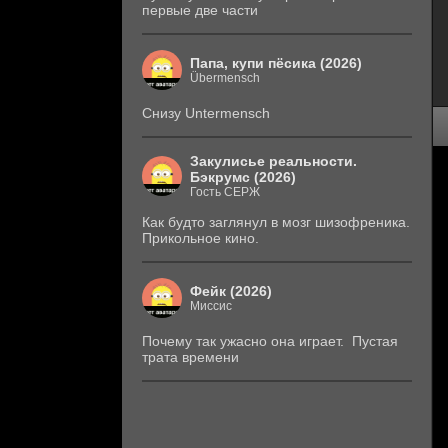
первые две части
Папа, купи пёсика (2026)
Übermensch
Снизу Untermensch
Закулисье реальности.
Бэкрумс (2026)
Гость СЕРЖ
Как будто заглянул в мозг шизофреника.
Прикольное кино.
Фейк (2026)
Миссис
Почему так ужасно она играет. Пустая
трата времени