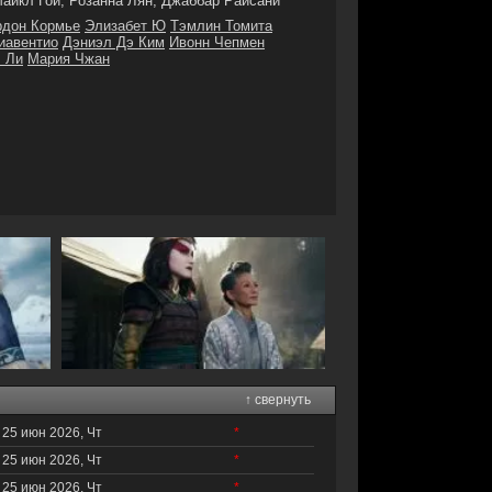
айкл Гои, Розанна Лян, Джаббар Райсани
рдон Кормье
Элизабет Ю
Тэмлин Томита
иавентио
Дэниэл Дэ Ким
Ивонн Чепмен
 Ли
Мария Чжан
↑ свернуть
25 июн 2026, Чт
*
25 июн 2026, Чт
*
25 июн 2026, Чт
*