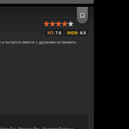
КП:
7.6
IMDB:
8.5
 и пытается вместе с друзьями остановить