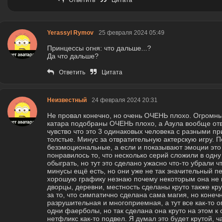
Ответить
Цитата
Yerassyl Rymov
25 февраля 2024 05:49
Принцессы огня: что дальше...?
Да что дальше?
Ответить
Цитата
Неизвестный
24 февраля 2024 20:31
Не провал конечно, но очень ОЧЕНЬ плохо. Огромны
катара подобраны ОЧЕНЬ плохо, а Азула вообще отв
чувство что это 3 одинаковых человека с разными пр
толстые. Минус за отвратительную актерскую игру. 
безэмоциональные, а если и показывают эмоции это
понравилось то, что несколько серий сложили в одну 
обыграть, но тут это сделано ужасно что-то убрали 
минусы ещё есть, но они уже не так значительный п
хорошую графику незнаю почему некоторым она не н
дворцы, деревни, местность сделаны круто также кр
за то, что симпатично сделана сама магия, но конеч
разрушительная и многоприемная, а тут все как-то о
одни фаерболы, но так сделана она круто на этом 
нетфликс как-то подвел. Я думал это будет крутой,