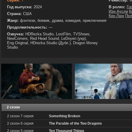
Серия:
7
Режиссёр:
М
Год выпуска:
2024
В ролях:
Го
Иэн Аусли
К
Страна:
США
Кен Люн
Пол
Жанр:
фэнтези, боевик, драма, комедия, приключения
Продолжительность:
—
Озвучка:
HDRezka Studio, LostFilm, TVShows,
NewComers, Red Head Sound, LeDoyen (укр),
Eng.Original, HDrezka Studio (Дубл.), Dragon Money
Studio
2 сезон
2 сезон 7 серия
Something Broken
2 сезон 6 серия
The Parable of the Two Dragons
2 сезон 5 серия
Ten Thousand Things