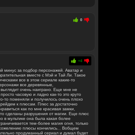
0
+4
й минус за подбор персонажей. Аватар и
ратительная вместе с Мэй и Тай Ли. Такое
ическами все в этом сериале какие-то
Персонажи все деревянные,
 выглядит очень наиграно. Еще мне не
просто часовую и ладно как-то это круто
что-то поменяли и получилось очень плохо
ерейдем к плюсам. Плюс за достаточно
равиться как по мне красивая замки,
уто сделаны разрушения от магии. Еще плюс
но в мультике она была какая более
граничивается тем-более магия огня, только
к сожелению плюсы кончились... Вобщем
 чательно продуманный сериал и думал будет