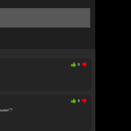
0
0
ными"?