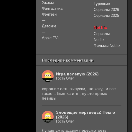
Ужасы
Турецкие
Фантастика
Сериалы 2026
Фэнтези
Сериалы 2025
—
Детские
Netflix
—
Сериалы
Apple TV+
Netflix
Фильмы Netflix
Последние комментарии
Игра вслепую (2026)
Гость Олег
хорошие есть выпуски, но коку, и все
такое... Бьянка и тп, ну это прямо
певицы
Зловещие мертвецы: Пекло
(2026)
Гость Олег
Лучше уж классику пересмотреть