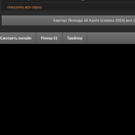
показать все серии
Аватар: Легенда об Аанге (сериал 2024) все
Смотреть онлайн
Плеер #2
Трейлер