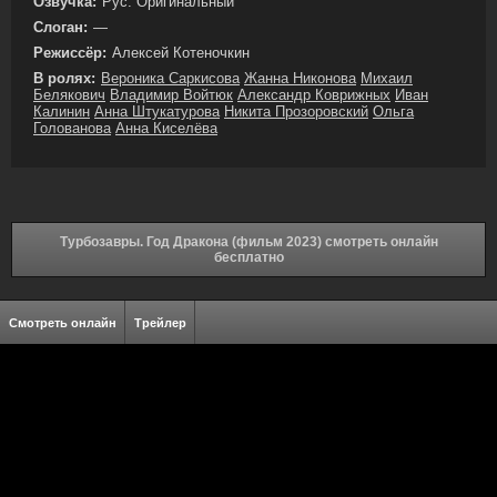
Озвучка:
Рус. Оригинальный
Слоган:
—
Режиссёр:
Алексей Котеночкин
В ролях:
Вероника Саркисова
Жанна Никонова
Михаил
Белякович
Владимир Войтюк
Александр Коврижных
Иван
Калинин
Анна Штукатурова
Никита Прозоровский
Ольга
Голованова
Анна Киселёва
Турбозавры. Год Дракона (фильм 2023) смотреть онлайн
бесплатно
Смотреть онлайн
Трейлер