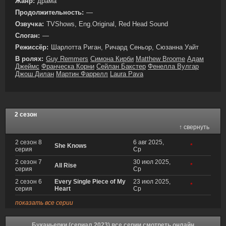
Жанр:
драма
Продолжительность:
—
Озвучка:
TVShows, Eng.Original, Red Head Sound
Слоган:
—
Режиссёр:
Шарлотта Риган, Ричард Сеньор, Сюзанна Уайт
В ролях:
Guy Remmers
Симона Кирби
Matthew Broome
Адам
Джеймс
Франческа Корни
Сейлан Бакстер
Фенелла Вулгар
Джош Дилан
Мартин Фаррелл
Laura Pava
2 сезон
↑ свернуть
2 сезон 8
6 авг 2025,
She Knows
*
серия
Ср
2 сезон 7
30 июл 2025,
All Rise
*
серия
Ср
2 сезон 6
Every Single Piece of My
23 июл 2025,
*
серия
Heart
Ср
показать все серии
Буканьерки (сериал 2023) все серии смотреть онлайн