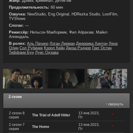
Жанр:
драма, криминал, детектив
Продолжительность:
60 мин
Озвучка:
NewStudio, Eng.Original, HDRezka Studio, LostFilm,
TVShows
Слоган:
—
Режиссёр:
Нельсон МакКормик, Фил Абрахам, Майкл
Аппендаль
В ролях:
Аль Пачино
Логан Лерман
Джеррика Хинтон
Лена
Олин
Сол Рубинек
Кэрол Кейн
Джош Рэднор
Грег Остин
Тиффани Бун
Луис Одзава
2 сезон
↑ свернуть
2 сезон 8
13 янв 2023,
The Trial of Adolf Hitler
*
серия
Пт
2 сезон 7
13 янв 2023,
The Home
*
серия
Пт