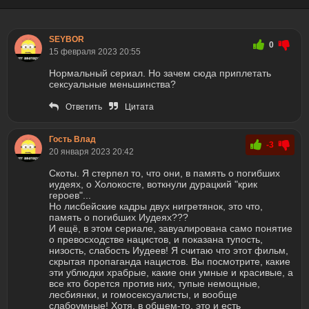
SEYBOR
0
15 февраля 2023 20:55
Нормальный сериал. Но зачем сюда приплетать
сексуальные меньшинства?
Ответить
Цитата
Гость Влад
-3
20 января 2023 20:42
Скоты. Я стерпел то, что они, в память о погибших
иудеях, о Холокосте, воткнули дурацкий "крик
героев"...
Но лисбейские кадры двух нигретянок, это что,
память о погибших Иудеях???
И ещё, в этом сериале, завуалирована само понятие
о превосходстве нацистов, и показана тупость,
низость, слабость Иудеев! Я считаю что этот фильм,
скрытая пропаганда нацистов. Вы посмотрите, какие
эти ублюдки храбрые, какие они умные и красивые, а
все кто борется против них, тупые немощные,
лесбиянки, и гомосексуалисты, и вообще
слабоумные! Хотя, в общем-то, это и есть