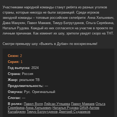
Участниками народной команды станут ребята из разных уголков
страны, которые никогда не были заграницей. Среди игроков
звездной команды – топовые российские селебрити: Анна Хилькевич,
Дава Манукян, Павел Мамаев, Тимур Батрутдинов, Ольга Серябкина,
Наталья Рудова. Каждый из них согласился на участие в проекте по
личным причинам. Как изменит их шоу, зрители увидят скоро на ТНТ.
Смотри премьеру шоу «Выжить в Дубае» по воскресеньям!
Сезон:
2
Серия:
1
Год выпуска:
2024
Страна:
Россия
Жанр:
реальное ТВ
Продолжительность:
—
Озвучка:
Рус. Оригинальный
Слоган:
—
В ролях:
Павел Воля
Ляйсан Утяшева
Павел Мамаев
Ольга
Серябкина
Анна Хилькевич
Наталья Рудова
DAVA
Артем
Калайджян
Тимур Батрутдинов
Дмитрий Судариков