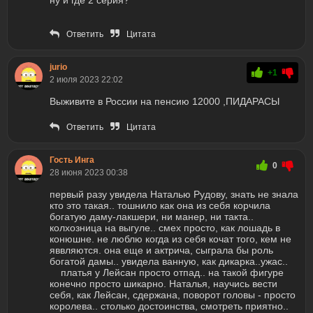
ну и где 2 серия?
Ответить
Цитата
jurio
+1
2 июля 2023 22:02
Выживите в России на пенсию 12000 ,ПИДАРАСЫ
Ответить
Цитата
Гость Инга
0
28 июня 2023 00:38
первый разу увидела Наталью Рудову, знать не знала
кто это такая.. тошнило как она из себя корчила
богатую даму-лакшери, ни манер, ни такта..
колхозница на выгуле.. смех просто, как лошадь в
конюшне. не люблю когда из себя кочат того, кем не
яввляются. она еще и актрича, сыграла бы роль
богатой дамы.. увидела ванную, как дикарка..ужас..
платья у Лейсан просто отпад.. на такой фигуре
конечно просто шикарно. Наталья, научись вести
себя, как Лейсан, сдержана, поворот головы - просто
королева.. столько достоинства, смотреть приятно..