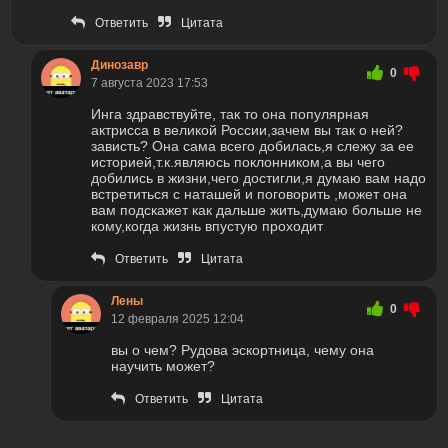
Ответить
Цитата
Динозавр
0
7 августа 2023 17:53
Инга здравствуйте, так то она популярная
актрисса в великой России,зачем вы так о ней?
зависть? Она сама всего добилась,я слежу за ее
историей,т.к.являюсь поклонником,а вы чего
добились в жизни,чего достигли,я думаю вам надо
встретиться с наташей и поговорить ,может она
вам подскажет как дальше жить,думаю больше не
кому,когда жизнь впустую проходит
Ответить
Цитата
Лены
0
12 февраля 2025 12:04
вы о чем? Рудова эскортница, чему она
научить может?
Ответить
Цитата