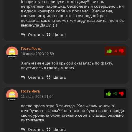
5 серия: ура выкинули этого Диму!!!! очень
неприятный парнишка. бесполезный совершено.. ни
в одном конкурсе себя не проявил.. Хилькевич,
конечно интриган еще тот.. в очередной раз
показала, как она может команду настроить.. но я бы
выкинула Дашу. )))
Ответить
Цитата
Гость Гость
-4
18 июля 2023 12:59
Хилькевич еще той крысой оказалась по факту,
опустилась в глазах многих
Ответить
Цитата
Гость Инга
+3
11 июля 2023 21:04
после просмотра 3 эпизода. Хилькевич конечно
отчебучила.. зачем?? она там не будет свое, т среди
своих уронила окончательно себя в глазах.. оеально
интригантка
Ответить
Цитата