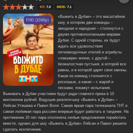
КП:
7.0
IMDB:
7.1
«Выжить в Дубае» – это масштабное
FHD (1080p)
шоу, в котором две команды –
звездная и народная – столкнутся с
двумя противоположными мирами
Дубая. С одной стороны, их будут
ждать все удовольствия
пятизвездочных отелей и атрибуты
«лакшери» жизни, с другой –
безжалостная пустыня, в которой все
равны, и в которой царят свои законы.
Какая из команд столкнется с
роскошью, а какая – с жарой и
песками, покажут испытания.
Выживать в Дубае участники будут ради главного приза в 10
миллионов рублей. Ведущие реалити-шоу «Выжить в Дубае» –
Ляйсан Утяшева и Павел Воля. Самая яркая пара телеканала ТНТ и
самая любимая пара россиян впервые будет работать в тандеме. На
протяжении 10 лет пара отклоняла любые предложения поработать
вместе, однако для шоу «Выжить в Дубае» Ляйсан и Павел решили
сделать исключение.